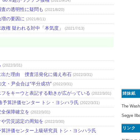
(2021/9/14)
調査の透明性に疑問も
(2021/8/20)
急増の要因に
(2021/8/11)
政権 疑われる対中「本気度」
(2021/7/13)
ら
(2022/3/31)
に出た理由 捜査活発化に備え布石
(2022/3/31)
文・尹会合は“半分成功”
(2022/3/31)
エフをキーウと表記する動きが広がっている
姉妹紙
(2022/3/31)
略予算評価センター トシ・ヨシハラ氏
(2022/3/31)
The Wash
安全保障確立を
(2022/3/31)
Segye Ilb
クや労災認定の周知を
(2022/3/30)
リンク
算評価センター上級研究員 トシ・ヨシハラ氏