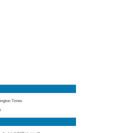
ington Times
o