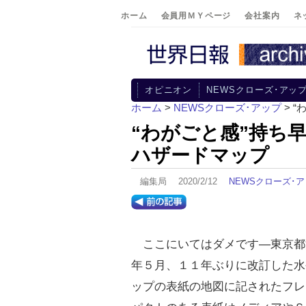
ホーム
会員用ＭＹページ
会社案内
ネ
オピニオン
NEWSクローズ･アッ
ホーム
>
NEWSクローズ･アップ
> 
“わがごと感”持ち
ハザードマップ
編集局 2020/2/12
NEWSクローズ･
ここにいてはダメです―東京都
年５月、１１年ぶりに改訂した水
ップの表紙の地図に記されたフレ