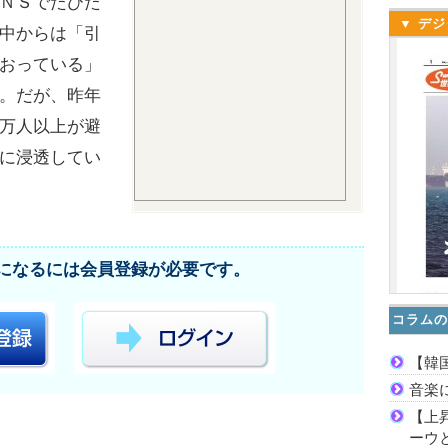
ＮＳでたびた
▼ デジ
中からは「引
おっている」
。だが、昨年
万人以上が避
に浸透してい
になるには会員登録が必要です。
コラムの
【韓
音楽
【上
ーウ