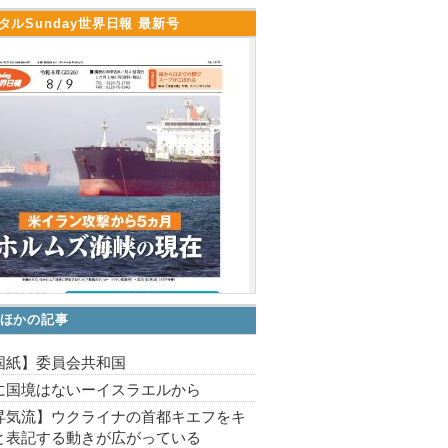
タルSunday世界日報 最新号
ほかの記事
国紙】委員会共和国
に国境はないーイスラエルから
昇気流】ウクライナの首都キエフをキ
と表記する動きが広がっている