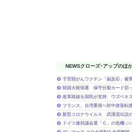
NEWSクローズ･アップのほ
子宮頸がんワクチン「副反応」被
韓国大統領選 保守分裂カード切
改革路線を国民が支持 ウズベキ
フランス、台湾重視へ対中政策転
新型コロナウイルス 武漢流出説
ドイツ連邦議会選「Ｃ」の危機
(20
デンマーク コロナ規制を全面解除