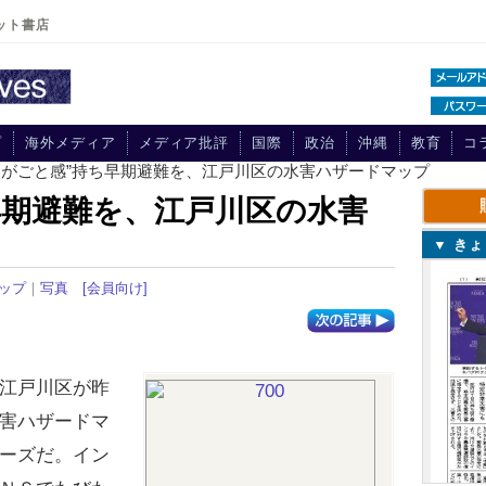
ット書店
プ
海外メディア
メディア批評
国際
政治
沖縄
教育
コ
“わがごと感”持ち早期避難を、江戸川区の水害ハザードマップ
早期避難を、江戸川区の水害
▼ き
アップ
｜
写真
[会員向け]
江戸川区が昨
害ハザードマ
ーズだ。イン