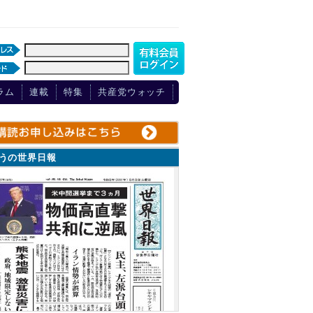
ラム
連載
特集
共産党ウォッチ
ょうの世界日報