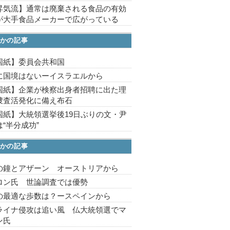
昇気流】通常は廃棄される食品の有効
が大手食品メーカーで広がっている
かの記事
国紙】委員会共和国
に国境はないーイスラエルから
国紙】企業が検察出身者招聘に出た理
捜査活発化に備え布石
国紙】大統領選挙後19日ぶりの文・尹
“半分成功”
かの記事
の鐘とアザーン オーストリアから
ロン氏 世論調査では優勢
の最適な歩数は？ースペインから
ライナ侵攻は追い風 仏大統領選でマ
ン氏