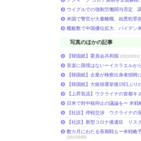
ウイグルでの強制労働関与否定、
米国で警官が大量離職、凶悪犯罪
艦艇数で中国優位拡大、バイデン米
写真のほかの記事
【韓国紙】委員会共和国
(2022/3/31)
音楽に国境はないーイスラエルか
【韓国紙】企業が検察出身者招聘
【韓国紙】大統領選挙後19日ぶりの
【上昇気流】ウクライナの首都キ
日米で対中核抑止の議論をー 米戦
【社説】停戦交渉 ウクライナの
【社説】新型コロナ後遺症 リス
数カ月にわたる長期戦もー米戦略予
(2022/3/30)