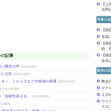
【上
活用
写真のほ
【韓
音楽
【韓
由 
【韓
かの記事
会合は
害に懸念の声
(2022/1/31)
欧州のほ
った文氏
(2021/12/27)
スタン ミルジヨエフ大統領の再選
教会
(2021/11/07)
マク
換
(2021/10/08)
１日
の「信頼性高まる」
(2021/10/04)
ウク
21/9/29)
クロ
、80％超がワクチン接種