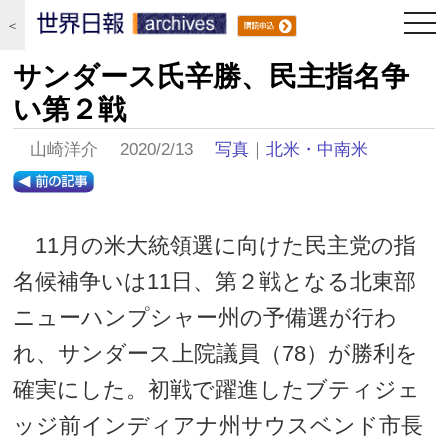
togg
＜
navi
サンダース氏辛勝、民主指名争
い第２戦
山崎洋介 2020/2/13
写真
｜
北米・中南米
11月の米大統領選に向けた民主党の指
名候補争いは11日、第２戦となる北東部
ニューハンプシャー州の予備選が行わ
れ、サンダース上院議員（78）が勝利を
確実にした。初戦で躍進したブティジェ
ッジ前インディアナ州サウスベンド市長