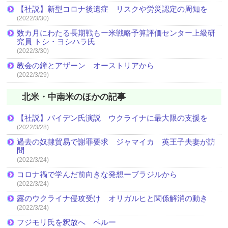
【社説】新型コロナ後遺症 リスクや労災認定の周知を
(2022/3/30)
数カ月にわたる長期戦もー米戦略予算評価センター上級研
究員 トシ・ヨシハラ氏
(2022/3/30)
教会の鐘とアザーン オーストリアから
(2022/3/29)
北米・中南米のほかの記事
【社説】バイデン氏演説 ウクライナに最大限の支援を
(2022/3/28)
過去の奴隷貿易で謝罪要求 ジャマイカ 英王子夫妻が訪
問
(2022/3/24)
コロナ禍で学んだ前向きな発想ーブラジルから
(2022/3/24)
露のウクライナ侵攻受け オリガルヒと関係解消の動き
(2022/3/24)
フジモリ氏を釈放へ ペルー