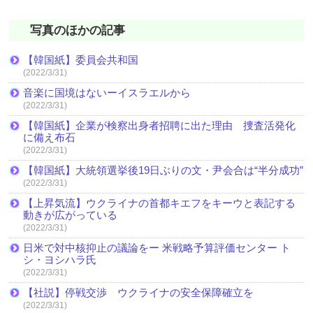
写真のほかの記事
【韓国紙】委員会共和国
(2022/3/31)
音楽に国境はないーイスラエルから
(2022/3/31)
【韓国紙】企業が検察出身者招聘に出た理由 捜査活発化
に備え布石
(2022/3/31)
【韓国紙】大統領選挙後19日ぶりの文・尹会合は“半分成功”
(2022/3/31)
【上昇気流】ウクライナの首都キエフをキーウと表記する
動きが広がっている
(2022/3/31)
日米で対中核抑止の議論をー 米戦略予算評価センター ト
シ・ヨシハラ氏
(2022/3/31)
【社説】停戦交渉 ウクライナの安全保障確立を
(2022/3/31)