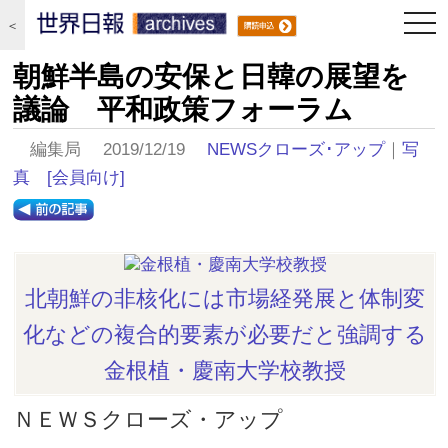
togg
＜
navi
朝鮮半島の安保と日韓の展望を
議論 平和政策フォーラム
編集局 2019/12/19
NEWSクローズ･アップ
｜
写
真
[会員向け]
北朝鮮の非核化には市場経発展と体制変
化などの複合的要素が必要だと強調する
金根植・慶南大学校教授
ＮＥＷＳクローズ・アップ