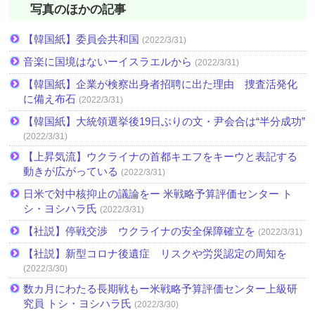
写真のほかの記事
【韓国紙】委員会共和国
(2022/3/31)
音楽に国境はないーイスラエルから
(2022/3/31)
【韓国紙】企業が検察出身者招聘に出た理由 捜査活発化
に備え布石
(2022/3/31)
【韓国紙】大統領選挙後19日ぶりの文・尹会合は“半分成功”
(2022/3/31)
【上昇気流】ウクライナの首都キエフをキーウと表記する
動きが広がっている
(2022/3/31)
日米で対中核抑止の議論をー 米戦略予算評価センター ト
シ・ヨシハラ氏
(2022/3/31)
【社説】停戦交渉 ウクライナの安全保障確立を
(2022/3/31)
【社説】新型コロナ後遺症 リスクや労災認定の周知を
(2022/3/30)
数カ月にわたる長期戦もー米戦略予算評価センター上級研
究員 トシ・ヨシハラ氏
(2022/3/30)