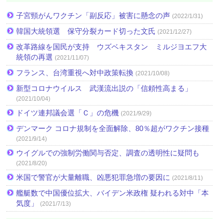
子宮頸がんワクチン「副反応」被害に懸念の声
(2022/1/31)
韓国大統領選 保守分裂カード切った文氏
(2021/12/27)
改革路線を国民が支持 ウズベキスタン ミルジヨエフ大
統領の再選
(2021/11/07)
フランス、台湾重視へ対中政策転換
(2021/10/08)
新型コロナウイルス 武漢流出説の「信頼性高まる」
(2021/10/04)
ドイツ連邦議会選「Ｃ」の危機
(2021/9/29)
デンマーク コロナ規制を全面解除、80％超がワクチン接種
(2021/9/14)
ウイグルでの強制労働関与否定、調査の透明性に疑問も
(2021/8/20)
米国で警官が大量離職、凶悪犯罪急増の要因に
(2021/8/11)
艦艇数で中国優位拡大、バイデン米政権 疑われる対中「本
気度」
(2021/7/13)