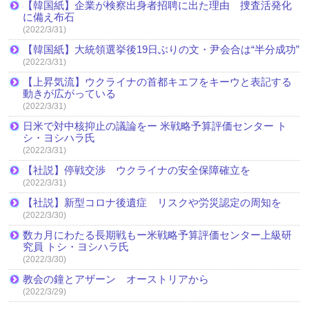
【韓国紙】企業が検察出身者招聘に出た理由 捜査活発化
に備え布石
(2022/3/31)
【韓国紙】大統領選挙後19日ぶりの文・尹会合は“半分成功”
(2022/3/31)
【上昇気流】ウクライナの首都キエフをキーウと表記する
動きが広がっている
(2022/3/31)
日米で対中核抑止の議論をー 米戦略予算評価センター ト
シ・ヨシハラ氏
(2022/3/31)
【社説】停戦交渉 ウクライナの安全保障確立を
(2022/3/31)
【社説】新型コロナ後遺症 リスクや労災認定の周知を
(2022/3/30)
数カ月にわたる長期戦もー米戦略予算評価センター上級研
究員 トシ・ヨシハラ氏
(2022/3/30)
教会の鐘とアザーン オーストリアから
(2022/3/29)