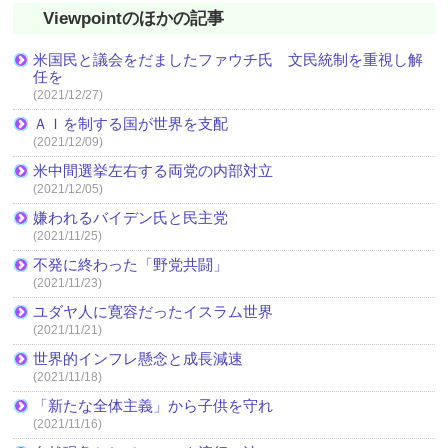
Viewpointのほかの記事
米国民と議会をだましたファウチ氏 文民統制を重視し解
任を
(2021/12/27)
ＡＩを制する国が世界を支配
(2021/12/09)
米中間選挙左右する両党の内部対立
(2021/12/05)
嫌われるバイデン氏と民主党
(2021/11/25)
不発に終わった「野党共闘」
(2021/11/23)
ユダヤ人に寛容だったイスラム世界
(2021/11/21)
世界的インフレ懸念と成長減速
(2021/11/18)
「新たな全体主義」から子供を守れ
(2021/11/16)