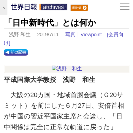
togg
＜
navi
「日中新時代」とは何か
浅野 和生 2019/7/11
写真
｜
Viewpoint
[会員向
け]
平成国際大学教授 浅野 和生
大阪の20カ国・地域首脳会議（Ｇ20サ
ミット）を前にした６月27日、安倍首相
が中国の習近平国家主席と会談し、「日
中関係は完全に正常な軌道に戻った」