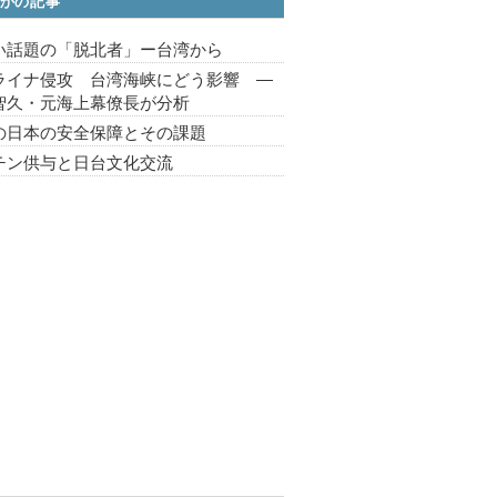
かの記事
い話題の「脱北者」ー台湾から
ライナ侵攻 台湾海峡にどう影響 ―
智久・元海上幕僚長が分析
の日本の安全保障とその課題
チン供与と日台文化交流