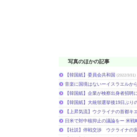
写真のほかの記事
【韓国紙】委員会共和国
(2022/3/31)
音楽に国境はないーイスラエルか
【韓国紙】企業が検察出身者招聘
【韓国紙】大統領選挙後19日ぶりの
【上昇気流】ウクライナの首都キ
日米で対中核抑止の議論をー 米戦
【社説】停戦交渉 ウクライナの