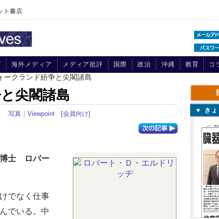
ット書店
プ
海外メディア
メディア批評
国際
政治
沖縄
教育
コ
フォークランド紛争と尖閣諸島
争と尖閣諸島
▼ き
23
写真
｜
Viewpoint
[会員向け]
博士 ロバー
けでなく仕事
んでいる。中