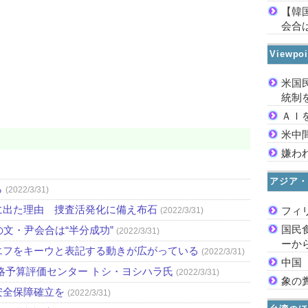
【韓
会合は
Viewp
米国
統制
ＡＩ
米中
嫌わ
アジア・
ら
(2022/3/31)
に出た理由 捜査活発化に備え布石
フィ
(2022/3/31)
国民
文・尹会合は“半分成功”
(2022/3/31)
ーか
エフをキーウと表記する動きが広がっている
(2022/3/31)
中国
略予算評価センター トシ・ヨシハラ氏
(2022/3/31)
象の
安全保障確立を
(2022/3/31)