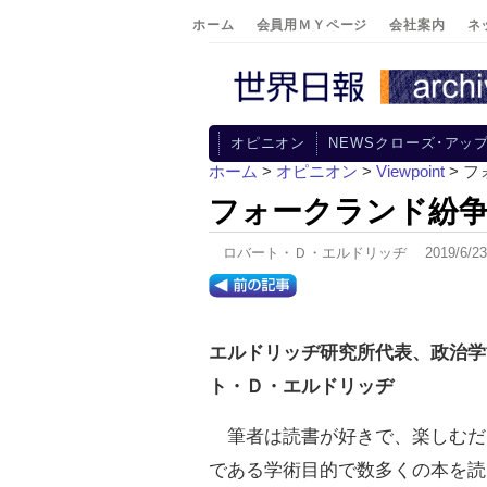
ホーム
会員用ＭＹページ
会社案内
ネ
オピニオン
NEWSクローズ･アッ
ホーム
>
オピニオン
>
Viewpoint
> 
フォークランド紛
ロバート・Ｄ・エルドリッヂ 2019/6/
エルドリッヂ研究所代表、政治学
ト・Ｄ・エルドリッヂ
筆者は読書が好きで、楽しむだ
である学術目的で数多くの本を読