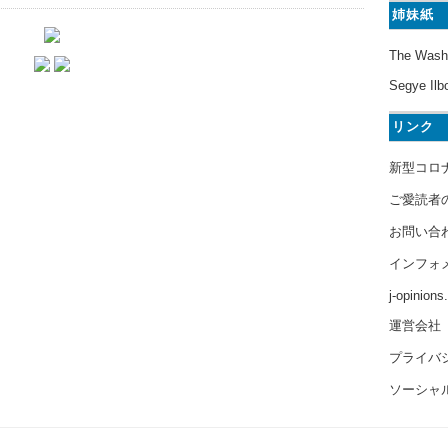
姉妹紙
The Wash
Segye Ilb
リンク
新型コロ
ご愛読者
お問い合
インフォ
j-opinion
運営会社
プライバ
ソーシャ