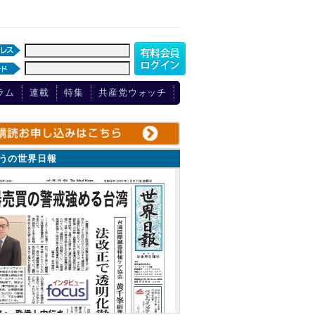
ラム
連載
特集
共産党ウォッチ
ょうの世界日報