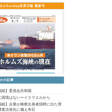
タルSunday世界日報 最新号
かの記事
国紙】委員会共和国
に国境はないーイスラエルから
国紙】企業が検察出身者招聘に出た理
捜査活発化に備え布石