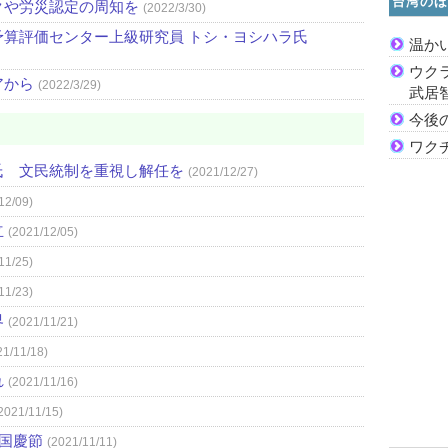
台湾のほ
クや労災認定の周知を
(2022/3/30)
算評価センター上級研究員 トシ・ヨシハラ氏
温か
ウク
アから
(2022/3/29)
武居
今後
ワク
氏 文民統制を重視し解任を
(2021/12/27)
12/09)
立
(2021/12/05)
11/25)
11/23)
界
(2021/11/21)
21/11/18)
れ
(2021/11/16)
2021/11/15)
）国慶節
(2021/11/11)