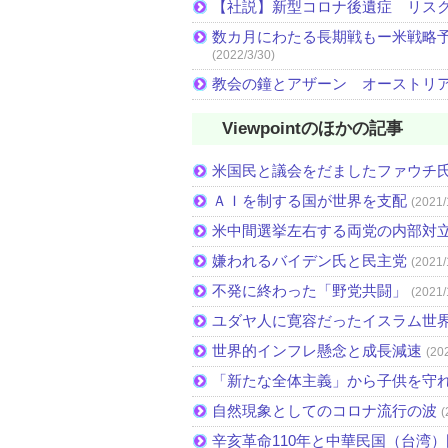
【社説】新型コロナ後遺症 リス
数カ月にわたる長期戦もー米戦略予
(2022/3/30)
教会の鐘とアザーン オーストリ
Viewpointのほかの記事
米国民と議会をだましたファウチ
ＡＩを制する国が世界を支配
(2021/
米中間選挙左右する両党の内部対
嫌われるバイデン氏と民主党
(2021/
不発に終わった「野党共闘」
(2021/
ユダヤ人に寛容だったイスラム世
世界的インフレ懸念と成長減速
(20
「新たな全体主義」から子供を守
自然現象としてのコロナ流行の波
(
辛亥革命110年と中華民国（台湾