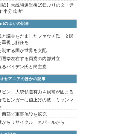
国紙】大統領選挙後19日ぶりの文・尹
“半分成功”
ointのほかの記事
民と議会をだましたファウチ氏 文民
を重視し解任を
を制する国が世界を支配
間選挙左右する両党の内部対立
れるバイデン氏と民主党
オセアニアのほかの記事
リピン、大統領選有力４候補が固まる
食モヒンガーに値上げの波 ミャンマ
ら
 西部で軍事施設を拡充
糞からリサイクル ネパールから