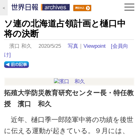
togg
＜
navi
ソ連の北海道占領計画と樋口中
将の決断
濱口 和久 2020/5/25
写真
｜
Viewpoint
[会員向
け]
拓殖大学防災教育研究センター長・特任教
授 濱口 和久
近年、樋口季一郎陸軍中将の功績を後世
に伝える運動が起きている。９月には、