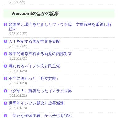
(2022/3/29)
Viewpointのほかの記事
米国民と議会をだましたファウチ氏 文民統制を重視し解
任を
(2021/12/27)
ＡＩを制する国が世界を支配
(2021/12/09)
米中間選挙左右する両党の内部対立
(2021/12/05)
嫌われるバイデン氏と民主党
(2021/11/25)
不発に終わった「野党共闘」
(2021/11/23)
ユダヤ人に寛容だったイスラム世界
(2021/11/21)
世界的インフレ懸念と成長減速
(2021/11/18)
「新たな全体主義」から子供を守れ