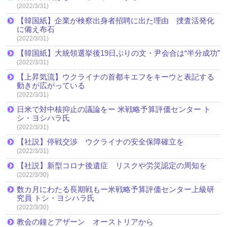
(2022/3/31)
【韓国紙】企業が検察出身者招聘に出た理由 捜査活発化
に備え布石
(2022/3/31)
【韓国紙】大統領選挙後19日ぶりの文・尹会合は“半分成功”
(2022/3/31)
【上昇気流】ウクライナの首都キエフをキーウと表記する
動きが広がっている
(2022/3/31)
日米で対中核抑止の議論をー 米戦略予算評価センター ト
シ・ヨシハラ氏
(2022/3/31)
【社説】停戦交渉 ウクライナの安全保障確立を
(2022/3/31)
【社説】新型コロナ後遺症 リスクや労災認定の周知を
(2022/3/30)
数カ月にわたる長期戦もー米戦略予算評価センター上級研
究員 トシ・ヨシハラ氏
(2022/3/30)
教会の鐘とアザーン オーストリアから