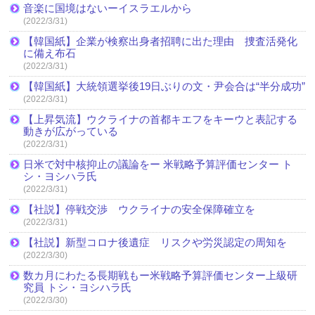
音楽に国境はないーイスラエルから
(2022/3/31)
【韓国紙】企業が検察出身者招聘に出た理由 捜査活発化
に備え布石
(2022/3/31)
【韓国紙】大統領選挙後19日ぶりの文・尹会合は“半分成功”
(2022/3/31)
【上昇気流】ウクライナの首都キエフをキーウと表記する
動きが広がっている
(2022/3/31)
日米で対中核抑止の議論をー 米戦略予算評価センター ト
シ・ヨシハラ氏
(2022/3/31)
【社説】停戦交渉 ウクライナの安全保障確立を
(2022/3/31)
【社説】新型コロナ後遺症 リスクや労災認定の周知を
(2022/3/30)
数カ月にわたる長期戦もー米戦略予算評価センター上級研
究員 トシ・ヨシハラ氏
(2022/3/30)