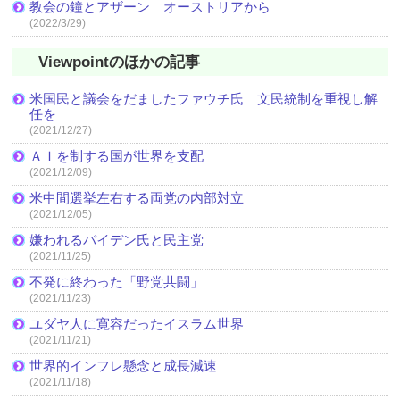
教会の鐘とアザーン オーストリアから
(2022/3/29)
Viewpointのほかの記事
米国民と議会をだましたファウチ氏 文民統制を重視し解
任を
(2021/12/27)
ＡＩを制する国が世界を支配
(2021/12/09)
米中間選挙左右する両党の内部対立
(2021/12/05)
嫌われるバイデン氏と民主党
(2021/11/25)
不発に終わった「野党共闘」
(2021/11/23)
ユダヤ人に寛容だったイスラム世界
(2021/11/21)
世界的インフレ懸念と成長減速
(2021/11/18)