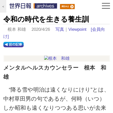
togg
＜
navi
令和の時代を生きる養生訓
根本 和雄 2020/4/26
写真
｜
Viewpoint
[会員向
け]
メンタルヘルスカウンセラー 根本 和
雄
“降る雪や明治は遠くなりにけり”とは、
中村草田男の句であるが、何時（いつ）
しか昭和も遠くなりつつある思いが去来