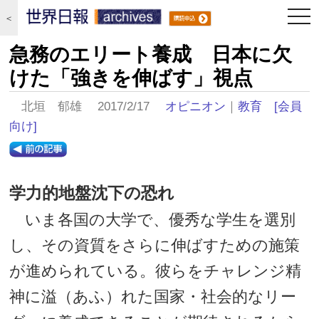
togg
＜
navi
急務のエリート養成 日本に欠
けた「強きを伸ばす」視点
北垣 郁雄 2017/2/17
オピニオン
｜
教育
[会員
向け]
学力的地盤沈下の恐れ
いま各国の大学で、優秀な学生を選別
し、その資質をさらに伸ばすための施策
が進められている。彼らをチャレンジ精
神に溢（あふ）れた国家・社会的なリー