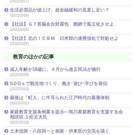
(2022/3/27)
生活必需品が値上げ、超金融緩和の見直し近い？
(2022/3/26)
【社説】Ｇ７首脳会合対露包 囲網で孤立化させよ
(2022/3/26)
【社説】北のＩＣＢＭ 日米韓の連携強化で対処せよ
(2022/3/25)
教育のほかの記事
成人年齢が18歳に、４月から改正民法が施行
(2022/3/29)
SＤGｓで観光地づくり、働き･遊び･学びを発信
(2022/3/22)
最後は「町人」に牛耳られた江戸時代の幕藩体制
(2022/3/22)
家庭教育支援条例案を提示―旭川家庭教育を支援する会
相談役 上松丈夫氏
(2022/3/18)
土木技師・八田與一と画家・伊東哲の交流を描く