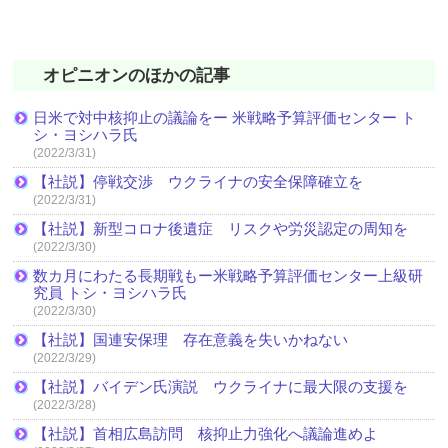
オピニオンのほかの記事
日米で対中核抑止の議論をー 米戦略予算評価センター ト
シ・ヨシハラ氏
(2022/3/31)
【社説】停戦交渉 ウクライナの安全保障確立を
(2022/3/31)
【社説】新型コロナ後遺症 リスクや労災認定の周知を
(2022/3/30)
数カ月にわたる長期戦もー米戦略予算評価センター上級研
究員 トシ・ヨシハラ氏
(2022/3/30)
【社説】国連安保理 存在意義を失いかねない
(2022/3/29)
【社説】バイデン氏演説 ウクライナに最大限の支援を
(2022/3/28)
【社説】首相広島訪問 核抑止力強化へ議論進めよ