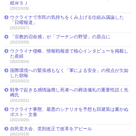
紙ＷＳＪ
(2022/3/28)
ウクライナで市民の気持ちをくみ上げる仕組み議論した
「日曜報道」
(2022/3/27)
「宗教的召命感」が「プーチンの野望」の原点に
(2022/3/26)
ウクライナ侵略、情報戦報道で核心インタビューを掲載し
た産経
(2022/3/24)
国際環境への緊張感もなく「軍による安全」の視点が欠如
した朝毎
(2022/3/22)
戦争で起きる感情論廃し死者への葬送儀礼の重要性説く先
﨑氏
(2022/3/21)
ウクライナ事態、最悪のシナリオを予想も回避策は書かぬ
ポスト・文春
(2022/3/20)
自民党大会、党則改正で改革をアピール
(2022/3/19)