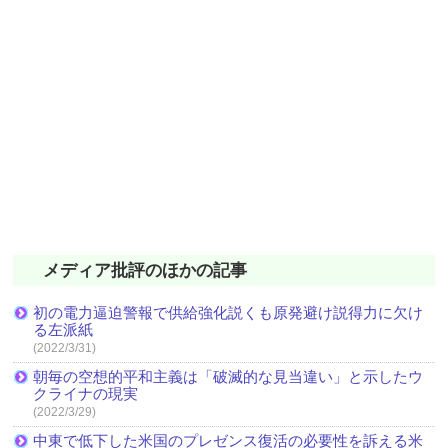
メディア批評のほかの記事
初の電力逼迫警報で供給強化説くも原発避け説得力に欠け
る左派紙
(2022/3/31)
朝毎の空想的平和主義は「破滅的な見当違い」と示したウ
クライナの現実
(2022/3/29)
中東で低下した米国のプレゼンス復活の必要性を訴える米