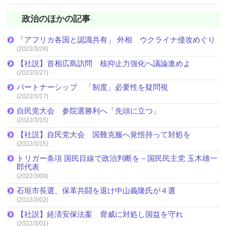
政治のほかの記事
「アフリカ各国と認識共有」 外相 ウクライナ侵攻めぐり
(2022/3/29)
【社説】首相広島訪問 核抑止力強化へ議論進めよ
(2022/3/27)
パートナーシップ 「制度」必要性を疑問視
(2022/3/17)
自民党大会 参院選勝利へ「先頭に立つ」
(2022/3/15)
【社説】自民党大会 国難克服へ覚悟持って対処を
(2022/3/15)
トリガー条項 国民目線で政治判断を－国民民主党 玉木雄一
郎代表
(2022/3/09)
石垣市長選、保革共闘を退け中山義隆氏が４選
(2022/3/02)
【社説】経済安保法案 脅威に対処し国益を守れ
(2022/3/01)