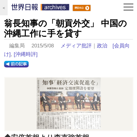
togg
＜
navi
翁長知事の「朝貢外交」 中国の
沖縄工作に手を貸す
編集局 2015/5/08
メディア批評
｜
政治
[会員向
け]
,
[沖縄時評]