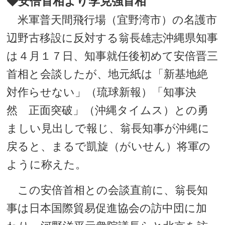
◆安倍首相より李克強首相
米軍普天間飛行場（宜野湾市）の名護市
辺野古移設に反対する翁長雄志沖縄県知事
は４月１７日、知事就任後初めて安倍晋三
首相と会談したが、地元紙は「新基地絶
対作らせない」（琉球新報）「知事決
然 正面突破」（沖縄タイムス）との勇
ましい見出しで報じ、翁長知事が沖縄に
戻ると、まるで凱旋（がいせん）将軍の
ように称えた。
この安倍首相との会談直前に、翁長知
事は日本国際貿易促進協会の訪中団に加