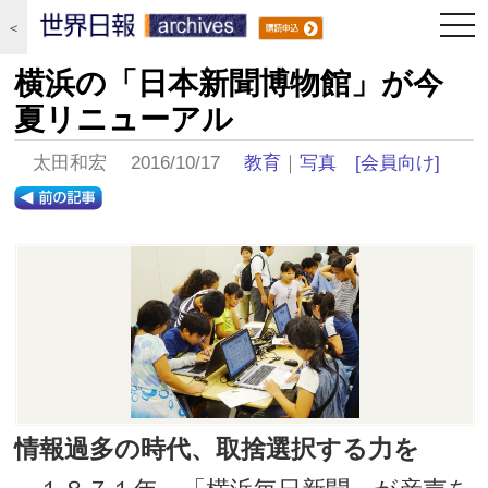
togg
＜
navi
横浜の「日本新聞博物館」が今
夏リニューアル
太田和宏 2016/10/17
教育
｜
写真
[会員向け]
情報過多の時代、取捨選択する力を