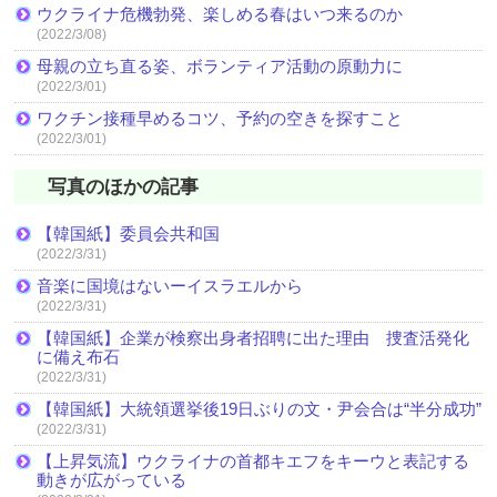
ウクライナ危機勃発、楽しめる春はいつ来るのか
(2022/3/08)
母親の立ち直る姿、ボランティア活動の原動力に
(2022/3/01)
ワクチン接種早めるコツ、予約の空きを探すこと
(2022/3/01)
写真のほかの記事
【韓国紙】委員会共和国
(2022/3/31)
音楽に国境はないーイスラエルから
(2022/3/31)
【韓国紙】企業が検察出身者招聘に出た理由 捜査活発化
に備え布石
(2022/3/31)
【韓国紙】大統領選挙後19日ぶりの文・尹会合は“半分成功”
(2022/3/31)
【上昇気流】ウクライナの首都キエフをキーウと表記する
動きが広がっている