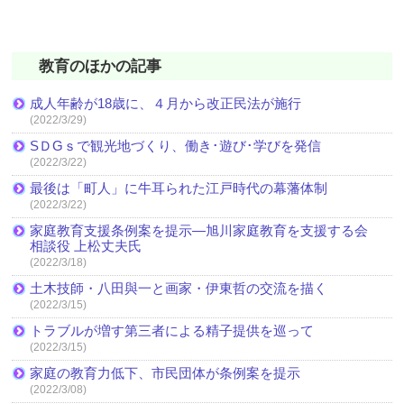
教育のほかの記事
成人年齢が18歳に、４月から改正民法が施行
(2022/3/29)
SＤGｓで観光地づくり、働き･遊び･学びを発信
(2022/3/22)
最後は「町人」に牛耳られた江戸時代の幕藩体制
(2022/3/22)
家庭教育支援条例案を提示―旭川家庭教育を支援する会
相談役 上松丈夫氏
(2022/3/18)
土木技師・八田與一と画家・伊東哲の交流を描く
(2022/3/15)
トラブルが増す第三者による精子提供を巡って
(2022/3/15)
家庭の教育力低下、市民団体が条例案を提示
(2022/3/08)