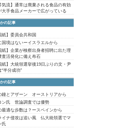
昇気流】通常は廃棄される食品の有効
が大手食品メーカーで広がっている
かの記事
国紙】委員会共和国
に国境はないーイスラエルから
国紙】企業が検察出身者招聘に出た理
捜査活発化に備え布石
国紙】大統領選挙後19日ぶりの文・尹
“半分成功”
かの記事
の鐘とアザーン オーストリアから
ロン氏 世論調査では優勢
の最適な歩数は？ースペインから
ライナ侵攻は追い風 仏大統領選でマ
ン氏