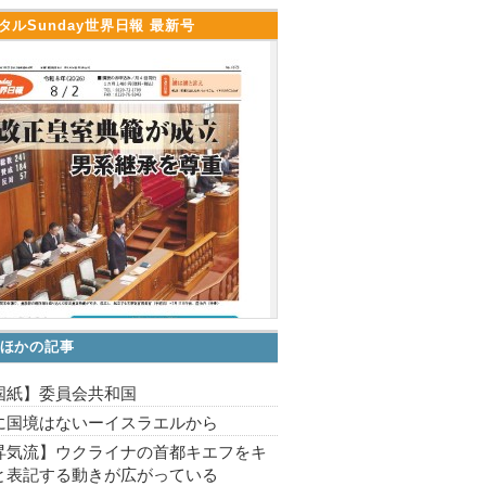
タルSunday世界日報 最新号
ほかの記事
国紙】委員会共和国
に国境はないーイスラエルから
昇気流】ウクライナの首都キエフをキ
と表記する動きが広がっている