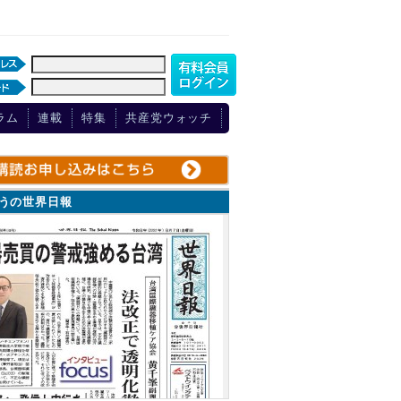
ラム
連載
特集
共産党ウォッチ
ょうの世界日報