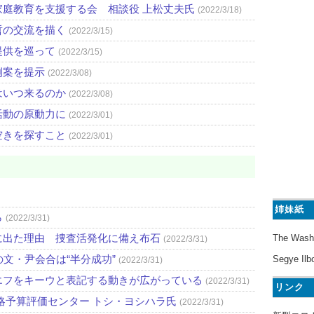
庭教育を支援する会 相談役 上松丈夫氏
(2022/3/18)
哲の交流を描く
(2022/3/15)
提供を巡って
(2022/3/15)
例案を提示
(2022/3/08)
はいつ来るのか
(2022/3/08)
活動の原動力に
(2022/3/01)
空きを探すこと
(2022/3/01)
姉妹紙
ら
(2022/3/31)
に出た理由 捜査活発化に備え布石
The Wash
(2022/3/31)
文・尹会合は“半分成功”
Segye Ilb
(2022/3/31)
エフをキーウと表記する動きが広がっている
(2022/3/31)
リンク
略予算評価センター トシ・ヨシハラ氏
(2022/3/31)