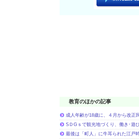
教育のほかの記事
成人年齢が18歳に、４月から改正
SＤGｓで観光地づくり、働き･遊
最後は「町人」に牛耳られた江戸