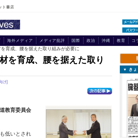
ット書店
プ
海外メディア
メディア批評
国際
政治
沖縄
教育
コ
材を育成、腰を据えた取り組みが必要に
材を育成、腰を据えた取り
▼ き
向け]
道教育委員会
も低いとされ