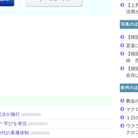
【上
活用
写真のほ
【韓
音楽
【韓
由 
【韓
会合は
欧州のほ
教会
マク
民法が施行
(2022/3/29)
１日
び･学びを発信
(2022/3/22)
ウク
クロ
時代の幕藩体制
(2022/3/22)