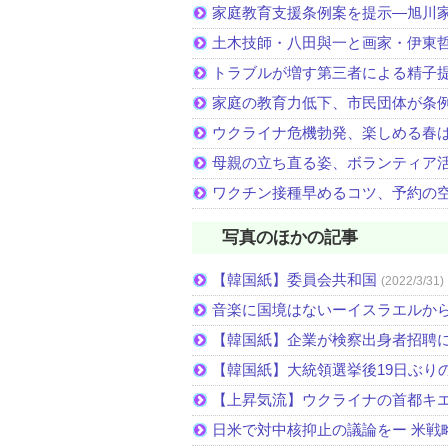
家庭教育支援条例案を提示―旭川家
土木技師・八田與一と画家・伊東
トラブルが増す第三者による精子
家庭の教育力低下、市民団体が条
ウクライナ危機勃発、楽しめる春
母親の立ち直る姿、ボランティア
ワクチン接種早めるコツ、予約の
写真のほかの記事
【韓国紙】委員会共和国
(2022/3/31)
音楽に国境はないーイスラエルか
【韓国紙】企業が検察出身者招聘
【韓国紙】大統領選挙後19日ぶりの
【上昇気流】ウクライナの首都キ
日米で対中核抑止の議論をー 米戦