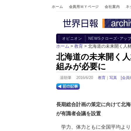
ホーム
会員用ＭＹページ
会社案内
ネ
オピニオン
NEWSクローズ･アッ
ホーム
>
教育
> 北海道の未来開く人
北海道の未来開く人
組みが必要に
湯朝肇 2016/6/20
教育
｜
写真
[会員
長期総合計画の策定に向けて北海
が有識者会議を設置
学力、体力ともに全国平均より