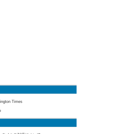
ington Times
o