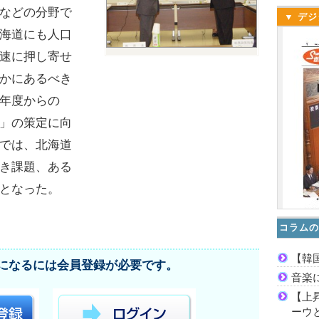
などの分野で
▼ デジ
海道にも人口
速に押し寄せ
かにあるべき
年度からの
」の策定に向
では、北海道
き課題、ある
となった。
コラムの
【韓
になるには会員登録が必要です。
音楽
【上
ーウ