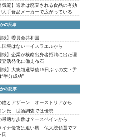
昇気流】通常は廃棄される食品の有効
が大手食品メーカーで広がっている
かの記事
国紙】委員会共和国
に国境はないーイスラエルから
国紙】企業が検察出身者招聘に出た理
捜査活発化に備え布石
国紙】大統領選挙後19日ぶりの文・尹
“半分成功”
かの記事
の鐘とアザーン オーストリアから
ロン氏 世論調査では優勢
の最適な歩数は？ースペインから
ライナ侵攻は追い風 仏大統領選でマ
ン氏