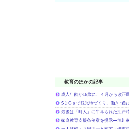
教育のほかの記事
成人年齢が18歳に、４月から改正
SＤGｓで観光地づくり、働き･遊
最後は「町人」に牛耳られた江戸
家庭教育支援条例案を提示―旭川家
土木技師・八田與一と画家・伊東