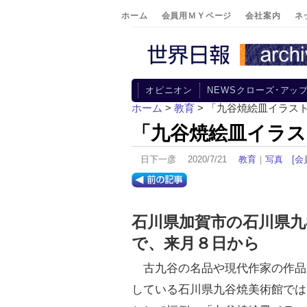
ホーム
会員用ＭＹページ
会社案内
ネ
オピニオン
NEWSクローズ･アッ
ホーム
>
教育
> 「九谷焼絵皿イラス
「九谷焼絵皿イラス
日下一彦 2020/7/21
教育
｜
写真
[会
石川県加賀市の石川県九
で、来月８日から
古九谷の名品や現代作家の作品
している石川県九谷焼美術館では