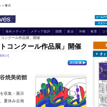
ット書店
プ
海外メディア
メディア批評
国際
政治
沖縄
教育
コ
トコンクール作品展」開催
トコンクール作品展」開催
▼ き
員向け]
谷焼美術館
を収集・展示
、夏休み企画