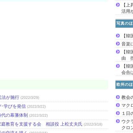
【上
活用
写真のほ
【韓
音楽
【韓
由 
【韓
会合は
欧州のほ
民法が施行
教会
(2022/3/29)
マク
び･学びを発信
(2022/3/22)
１日
時代の幕藩体制
(2022/3/22)
ウク
庭教育を支援する会 相談役 上松丈夫氏
(2022/3/18)
クロ
哲の交流を描く