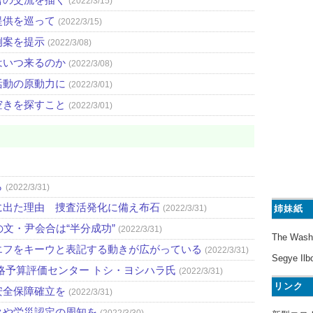
(2022/3/15)
提供を巡って
(2022/3/15)
例案を提示
(2022/3/08)
はいつ来るのか
(2022/3/08)
活動の原動力に
(2022/3/01)
空きを探すこと
(2022/3/01)
ら
(2022/3/31)
に出た理由 捜査活発化に備え布石
姉妹紙
(2022/3/31)
文・尹会合は“半分成功”
(2022/3/31)
The Wash
エフをキーウと表記する動きが広がっている
(2022/3/31)
Segye Ilb
略予算評価センター トシ・ヨシハラ氏
(2022/3/31)
リンク
安全保障確立を
(2022/3/31)
クや労災認定の周知を