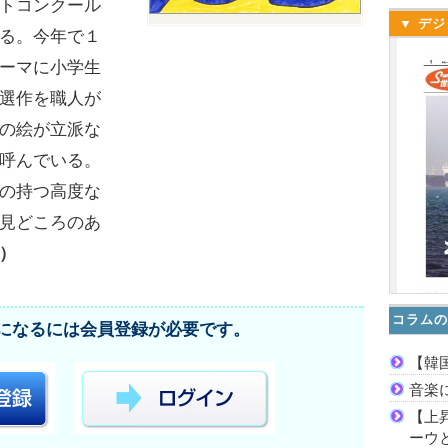
トコンクール
▼ デジ
る。今年で１
ーマに小学生
選作を職人が
の絵が立派な
呼んでいる。
の持つ高度な
見どころのあ
）
コラムの
になるには会員登録が必要です。
【韓
音楽
【上
ーウ