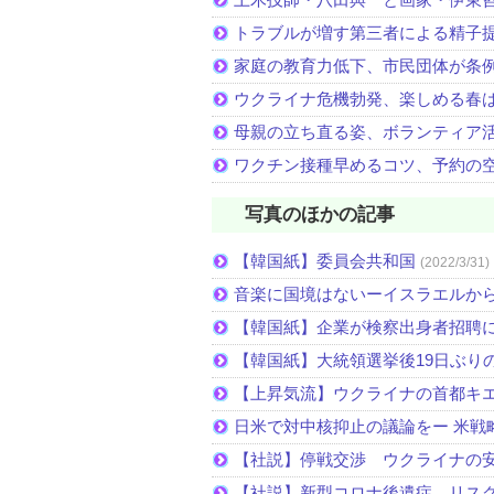
トラブルが増す第三者による精子
家庭の教育力低下、市民団体が条
ウクライナ危機勃発、楽しめる春
母親の立ち直る姿、ボランティア
ワクチン接種早めるコツ、予約の
写真のほかの記事
【韓国紙】委員会共和国
(2022/3/31)
音楽に国境はないーイスラエルか
【韓国紙】企業が検察出身者招聘
【韓国紙】大統領選挙後19日ぶりの
【上昇気流】ウクライナの首都キ
日米で対中核抑止の議論をー 米戦
【社説】停戦交渉 ウクライナの
【社説】新型コロナ後遺症 リス