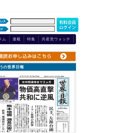
ラム
連載
特集
共産党ウォッチ
ょうの世界日報