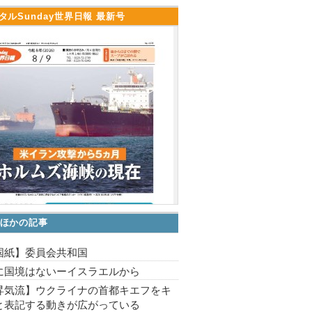
タルSunday世界日報 最新号
ほかの記事
国紙】委員会共和国
に国境はないーイスラエルから
昇気流】ウクライナの首都キエフをキ
と表記する動きが広がっている