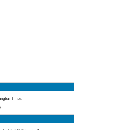
ington Times
o