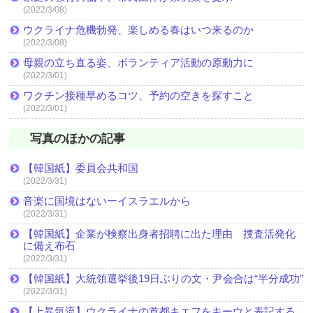
(2022/3/08)
ウクライナ危機勃発、楽しめる春はいつ来るのか
(2022/3/08)
母親の立ち直る姿、ボランティア活動の原動力に
(2022/3/01)
ワクチン接種早めるコツ、予約の空きを探すこと
(2022/3/01)
写真のほかの記事
【韓国紙】委員会共和国
(2022/3/31)
音楽に国境はないーイスラエルから
(2022/3/31)
【韓国紙】企業が検察出身者招聘に出た理由 捜査活発化
に備え布石
(2022/3/31)
【韓国紙】大統領選挙後19日ぶりの文・尹会合は“半分成功”
(2022/3/31)
【上昇気流】ウクライナの首都キエフをキーウと表記する