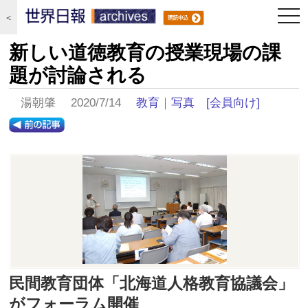
togg
＜
navi
新しい道徳教育の授業現場の課
題が討論される
湯朝肇 2020/7/14
教育
｜
写真
[会員向け]
民間教育団体「北海道人格教育協議会」
がフォーラム開催