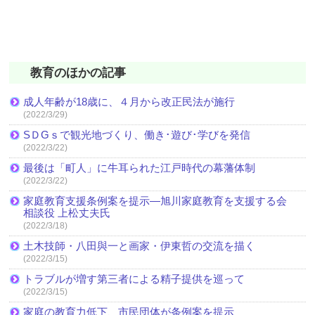
教育のほかの記事
成人年齢が18歳に、４月から改正民法が施行
(2022/3/29)
SＤGｓで観光地づくり、働き･遊び･学びを発信
(2022/3/22)
最後は「町人」に牛耳られた江戸時代の幕藩体制
(2022/3/22)
家庭教育支援条例案を提示―旭川家庭教育を支援する会
相談役 上松丈夫氏
(2022/3/18)
土木技師・八田與一と画家・伊東哲の交流を描く
(2022/3/15)
トラブルが増す第三者による精子提供を巡って
(2022/3/15)
家庭の教育力低下、市民団体が条例案を提示