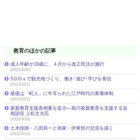
教育のほかの記事
成人年齢が18歳に、４月から改正民法が施行
(2022/3/29)
SＤGｓで観光地づくり、働き･遊び･学びを発信
(2022/3/22)
最後は「町人」に牛耳られた江戸時代の幕藩体制
(2022/3/22)
家庭教育支援条例案を提示―旭川家庭教育を支援する会
相談役 上松丈夫氏
(2022/3/18)
土木技師・八田與一と画家・伊東哲の交流を描く
(2022/3/15)