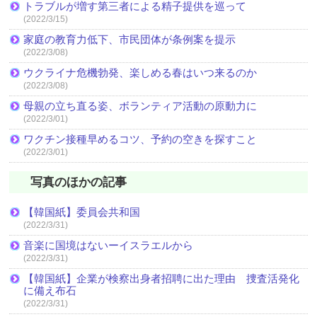
トラブルが増す第三者による精子提供を巡って
(2022/3/15)
家庭の教育力低下、市民団体が条例案を提示
(2022/3/08)
ウクライナ危機勃発、楽しめる春はいつ来るのか
(2022/3/08)
母親の立ち直る姿、ボランティア活動の原動力に
(2022/3/01)
ワクチン接種早めるコツ、予約の空きを探すこと
(2022/3/01)
写真のほかの記事
【韓国紙】委員会共和国
(2022/3/31)
音楽に国境はないーイスラエルから
(2022/3/31)
【韓国紙】企業が検察出身者招聘に出た理由 捜査活発化
に備え布石
(2022/3/31)