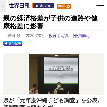
togg
＜
navi
親の経済格差が子供の進路や健
康格差に影響
豊田 剛 2020/7/07
教育
｜
写真
[会員向け]
県が「元年度沖縄子ども調査」を公表､