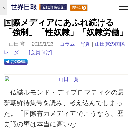
togg
＜
navi
国際メディアにあふれ続ける
「強制」「性奴隷」「奴隷労働」
山田 寛 2019/1/23
コラム
｜
写真
｜
山田寛の国際
レーダー
[会員向け]
仏誌ルモンド・ディプロマティクの最
新朝鮮特集号を読み、考え込んでしまっ
た。「国際有力メディアでこうなら、歴
史戦の壁は本当に高いな」