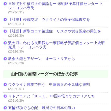
日米で対中核抑止の議論をー 米戦略予算評価センター ト
シ・ヨシハラ氏
(2022/3/31)
【社説】停戦交渉 ウクライナの安全保障確立を
(2022/3/31)
【社説】新型コロナ後遺症 リスクや労災認定の周知を
(2022/3/30)
数カ月にわたる長期戦もー米戦略予算評価センター上級研
究員 トシ・ヨシハラ氏
(2022/3/30)
教会の鐘とアザーン オーストリアから
(2022/3/29)
山田寛の国際レーダーのほかの記事
ウクライナ侵攻で思う 中露民兵の不気味な役割
(2022/3/01)
リトアニアと「16＋１」 中国を悩ますカナリアたち
(2021/9/29)
五輪成功でも心配、難局での日本の気力