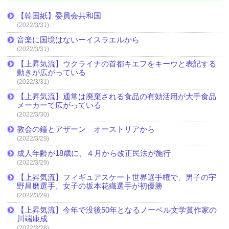
【韓国紙】委員会共和国
(2022/3/31)
音楽に国境はないーイスラエルから
(2022/3/31)
【上昇気流】ウクライナの首都キエフをキーウと表記する
動きが広がっている
(2022/3/31)
【上昇気流】通常は廃棄される食品の有効活用が大手食品
メーカーで広がっている
(2022/3/30)
教会の鐘とアザーン オーストリアから
(2022/3/29)
成人年齢が18歳に、４月から改正民法が施行
(2022/3/29)
【上昇気流】フィギュアスケート世界選手権で、男子の宇
野昌磨選手、女子の坂本花織選手が初優勝
(2022/3/29)
【上昇気流】今年で没後50年となるノーベル文学賞作家の
川端康成
(2022/3/28)