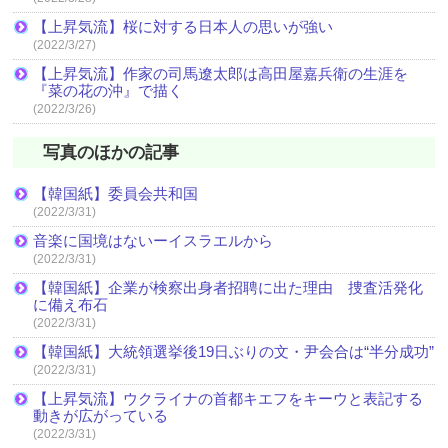
【上昇気流】桜に対する日本人の思いが強い
(2022/3/27)
【上昇気流】作家の司馬遼太郎は高田屋嘉兵衛の生涯を
『菜の花の沖』で描く
(2022/3/26)
写真のほかの記事
【韓国紙】委員会共和国
(2022/3/31)
音楽に国境はないーイスラエルから
(2022/3/31)
【韓国紙】企業が検察出身者招聘に出た理由 捜査活発化
に備え布石
(2022/3/31)
【韓国紙】大統領選挙後19日ぶりの文・尹会合は“半分成功”
(2022/3/31)
【上昇気流】ウクライナの首都キエフをキーウと表記する
動きが広がっている
(2022/3/31)