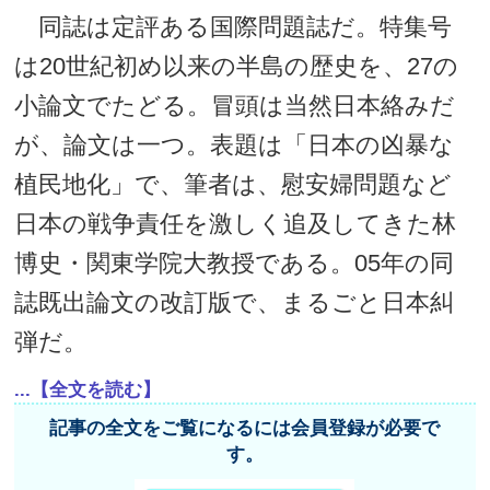
同誌は定評ある国際問題誌だ。特集号
は20世紀初め以来の半島の歴史を、27の
小論文でたどる。冒頭は当然日本絡みだ
が、論文は一つ。表題は「日本の凶暴な
植民地化」で、筆者は、慰安婦問題など
日本の戦争責任を激しく追及してきた林
博史・関東学院大教授である。05年の同
誌既出論文の改訂版で、まるごと日本糾
弾だ。
...【全文を読む】
記事の全文をご覧になるには会員登録が必要で
す。