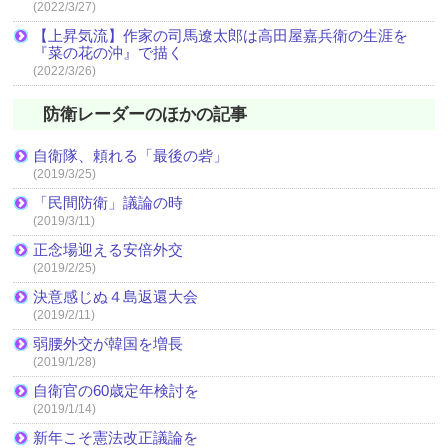
(2022/3/27)
【上昇気流】作家の司馬遼太郎は高田屋嘉兵衛の生涯を
『菜の花の沖』で描く
(2022/3/26)
防衛レーダーのほかの記事
自衛隊、頼れる「最後の砦」
(2019/3/25)
「民間防衛」議論の時
(2019/3/11)
正念場迎える安倍外交
(2019/2/25)
決意感じぬ４島返還大会
(2019/2/11)
弱腰外交が韓国を増長
(2019/1/28)
自衛官の60歳定年検討を
(2019/1/14)
新年こそ憲法改正議論を