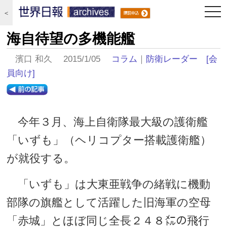
togg
＜
navi
海自待望の多機能艦
濱口 和久 2015/1/05
コラム
｜
防衛レーダー
[会
員向け]
今年３月、海上自衛隊最大級の護衛艦
「いずも」（ヘリコプター搭載護衛艦）
が就役する。
「いずも」は大東亜戦争の緒戦に機動
部隊の旗艦として活躍した旧海軍の空母
「赤城」とほぼ同じ全長２４８㍍の飛行