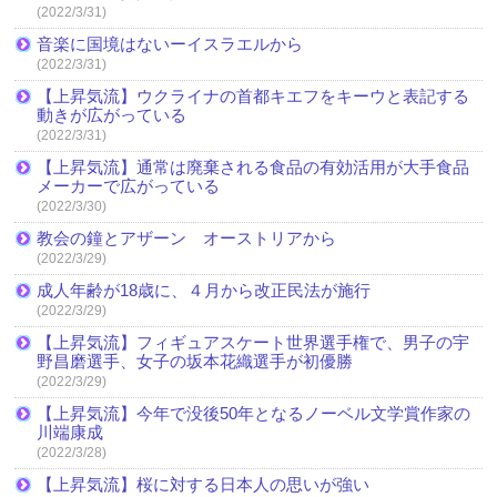
(2022/3/31)
音楽に国境はないーイスラエルから
(2022/3/31)
【上昇気流】ウクライナの首都キエフをキーウと表記する
動きが広がっている
(2022/3/31)
【上昇気流】通常は廃棄される食品の有効活用が大手食品
メーカーで広がっている
(2022/3/30)
教会の鐘とアザーン オーストリアから
(2022/3/29)
成人年齢が18歳に、４月から改正民法が施行
(2022/3/29)
【上昇気流】フィギュアスケート世界選手権で、男子の宇
野昌磨選手、女子の坂本花織選手が初優勝
(2022/3/29)
【上昇気流】今年で没後50年となるノーベル文学賞作家の
川端康成
(2022/3/28)
【上昇気流】桜に対する日本人の思いが強い