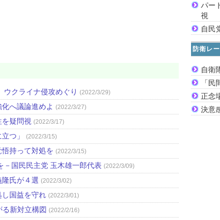
パー
視
自民
防衛レー
自衛
「民
 ウクライナ侵攻めぐり
(2022/3/29)
正念
強化へ議論進めよ
(2022/3/27)
決意
性を疑問視
(2022/3/17)
に立つ」
(2022/3/15)
覚悟持って対処を
(2022/3/15)
を－国民民主党 玉木雄一郎代表
(2022/3/09)
義隆氏が４選
(2022/3/02)
処し国益を守れ
(2022/3/01)
がる新対立構図
(2022/2/16)