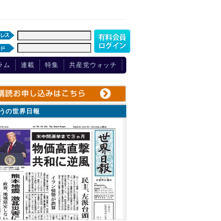
ラム
連載
特集
共産党ウォッチ
ょうの世界日報