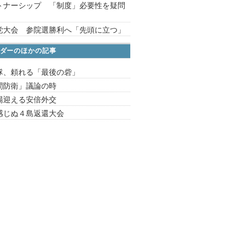
トナーシップ 「制度」必要性を疑問
党大会 参院選勝利へ「先頭に立つ」
ダーのほかの記事
隊、頼れる「最後の砦」
間防衛」議論の時
場迎える安倍外交
感じぬ４島返還大会