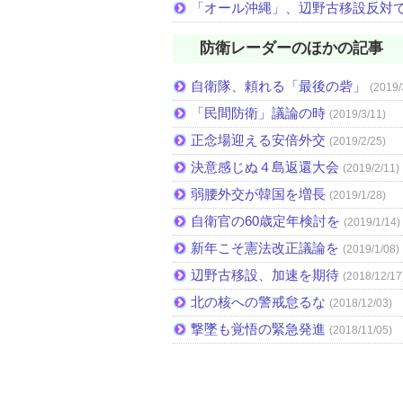
「オール沖縄」、辺野古移設反対
防衛レーダーのほかの記事
自衛隊、頼れる「最後の砦」
(2019/
「民間防衛」議論の時
(2019/3/11)
正念場迎える安倍外交
(2019/2/25)
決意感じぬ４島返還大会
(2019/2/11)
弱腰外交が韓国を増長
(2019/1/28)
自衛官の60歳定年検討を
(2019/1/14)
新年こそ憲法改正議論を
(2019/1/08)
辺野古移設、加速を期待
(2018/12/17
北の核への警戒怠るな
(2018/12/03)
撃墜も覚悟の緊急発進
(2018/11/05)