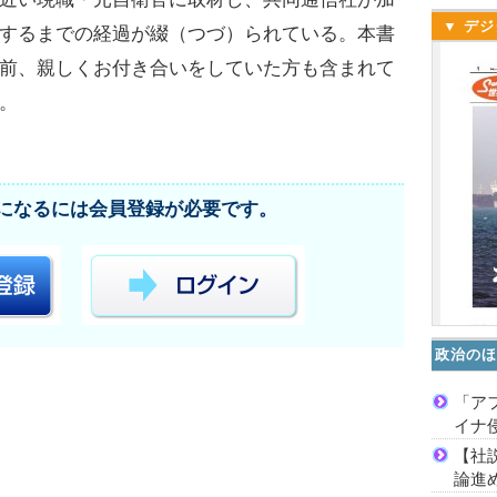
▼ デジ
するまでの経過が綴（つづ）られている。本書
前、親しくお付き合いをしていた方も含まれて
。
になるには会員登録が必要です。
政治のほ
「ア
イナ
【社
論進