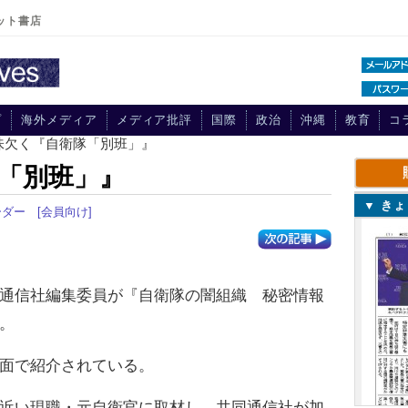
ット書店
プ
海外メディア
メディア批評
国際
政治
沖縄
教育
コ
味欠く『自衛隊「別班」』
「別班」』
▼ き
ーダー
[会員向け]
通信社編集委員が『自衛隊の闇組織 秘密情報
。
面で紹介されている。
近い現職・元自衛官に取材し、共同通信社が加