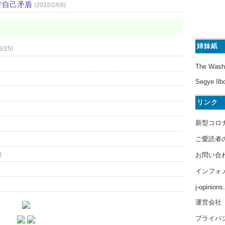
で自己矛盾
(2022/2/09)
姉妹紙
3/25)
The Wash
Segye Ilb
リンク
新型コロ
ご愛読者
)
お問い合
インフォ
j-opinion
運営会社
プライバ