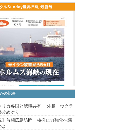
タルSunday世界日報 最新号
かの記事
フリカ各国と認識共有」 外相 ウクラ
侵攻めぐり
説】首相広島訪問 核抑止力強化へ議
めよ