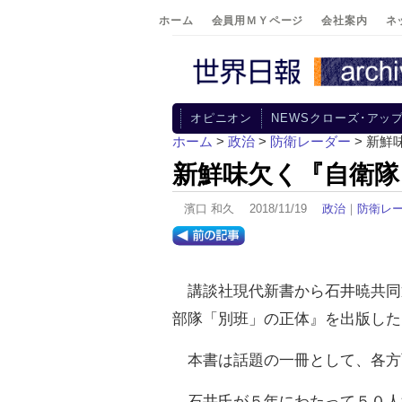
ホーム
会員用ＭＹページ
会社案内
ネ
オピニオン
NEWSクローズ･アッ
ホーム
>
政治
>
防衛レーダー
> 新鮮
新鮮味欠く『自衛隊
濱口 和久 2018/11/19
政治
｜
防衛レ
講談社現代新書から石井暁共同
部隊「別班」の正体』を出版した
本書は話題の一冊として、各方
石井氏が５年にわたって５０人