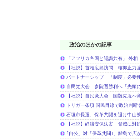
政治のほかの記事
「アフリカ各国と認識共有」 外相
【社説】首相広島訪問 核抑止力
パートナーシップ 「制度」必要
自民党大会 参院選勝利へ「先頭
【社説】自民党大会 国難克服へ
トリガー条項 国民目線で政治判断
石垣市長選、保革共闘を退け中山
【社説】経済安保法案 脅威に対
｢自公」対「保革共闘｣、離島で広