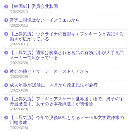
【韓国紙】委員会共和国
(2022/3/31)
音楽に国境はないーイスラエルから
(2022/3/31)
【上昇気流】ウクライナの首都キエフをキーウと表記する
動きが広がっている
(2022/3/31)
【上昇気流】通常は廃棄される食品の有効活用が大手食品
メーカーで広がっている
(2022/3/30)
教会の鐘とアザーン オーストリアから
(2022/3/29)
成人年齢が18歳に、４月から改正民法が施行
(2022/3/29)
【上昇気流】フィギュアスケート世界選手権で、男子の宇
野昌磨選手、女子の坂本花織選手が初優勝
(2022/3/29)
【上昇気流】今年で没後50年となるノーベル文学賞作家の
川端康成
(2022/3/28)