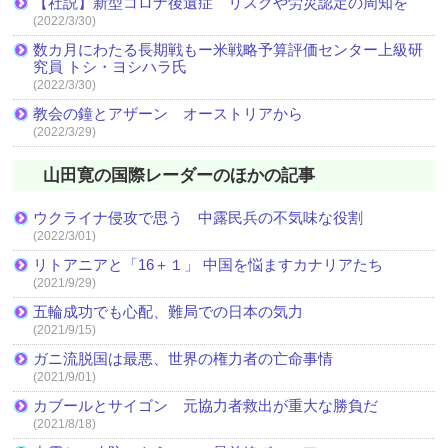
【社説】新型コロナ後遺症 リスクや労災認定の周知を
(2022/3/30)
数カ月にわたる長期戦もー米戦略予算評価センター上級研
究員 トシ・ヨシハラ氏
(2022/3/30)
教会の鐘とアザーン オーストリアから
(2022/3/29)
山田寛の国際レーダーのほかの記事
ウクライナ侵攻で思う 中露民兵の不気味な役割
(2022/3/01)
リトアニアと「16＋１」 中国を悩ますカナリアたち
(2021/9/29)
五輪成功でも心配、難局での日本の気力
(2021/9/15)
ガニ流脱国は最悪、世界の権力者の亡命事情
(2021/9/01)
カブールとサイゴン 元協力者救出が重大な勝負だ
(2021/8/18)