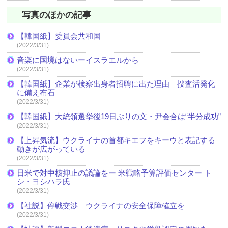
写真のほかの記事
【韓国紙】委員会共和国
(2022/3/31)
音楽に国境はないーイスラエルから
(2022/3/31)
【韓国紙】企業が検察出身者招聘に出た理由 捜査活発化
に備え布石
(2022/3/31)
【韓国紙】大統領選挙後19日ぶりの文・尹会合は“半分成功”
(2022/3/31)
【上昇気流】ウクライナの首都キエフをキーウと表記する
動きが広がっている
(2022/3/31)
日米で対中核抑止の議論をー 米戦略予算評価センター ト
シ・ヨシハラ氏
(2022/3/31)
【社説】停戦交渉 ウクライナの安全保障確立を
(2022/3/31)