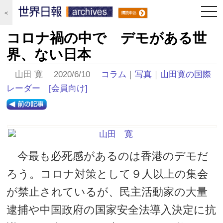
togg
＜
navi
コロナ禍の中で デモがある世
界、ない日本
山田 寛 2020/6/10
コラム
｜
写真
｜
山田寛の国際
レーダー
[会員向け]
今最も必死感があるのは香港のデモだ
ろう。コロナ対策として９人以上の集会
が禁止されているが、民主活動家の大量
逮捕や中国政府の国家安全法導入決定に抗