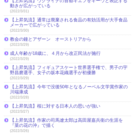
【上昇気流】ウクライナの首都キエフをキーウと表記する
動きが広がっている
(2022/3/31)
【上昇気流】通常は廃棄される食品の有効活用が大手食品
メーカーで広がっている
(2022/3/30)
教会の鐘とアザーン オーストリアから
(2022/3/29)
成人年齢が18歳に、４月から改正民法が施行
(2022/3/29)
【上昇気流】フィギュアスケート世界選手権で、男子の宇
野昌磨選手、女子の坂本花織選手が初優勝
(2022/3/29)
【上昇気流】今年で没後50年となるノーベル文学賞作家の
川端康成
(2022/3/28)
【上昇気流】桜に対する日本人の思いが強い
(2022/3/27)
【上昇気流】作家の司馬遼太郎は高田屋嘉兵衛の生涯を
『菜の花の沖』で描く
(2022/3/26)