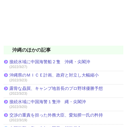
沖縄のほかの記事
接続水域に中国海警船２隻 沖縄・尖閣沖
(2022/3/27)
沖縄県のＭＩＣＥ計画、政府と対立し大幅縮小
(2022/3/23)
露骨な贔屓、キャンプ地首長のプロ野球優勝予想
(2022/3/23)
接続水域に中国海警１隻沖 縄・尖閣沖
(2022/3/20)
交渉の重責を担った外務大臣、愛知揆一氏の矜持
(2022/3/19)