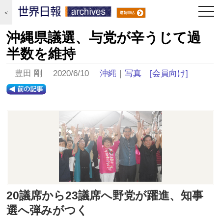
togg
＜
navi
沖縄県議選、与党が辛うじて過
半数を維持
豊田 剛 2020/6/10
沖縄
｜
写真
[会員向け]
20議席から23議席へ野党が躍進、知事
選へ弾みがつく