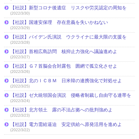
【社説】新型コロナ後遺症 リスクや労災認定の周知を
(2022/3/30)
【社説】国連安保理 存在意義を失いかねない
(2022/3/29)
【社説】バイデン氏演説 ウクライナに最大限の支援を
(2022/3/28)
【社説】首相広島訪問 核抑止力強化へ議論進めよ
(2022/3/27)
【社説】Ｇ７首脳会合対露包 囲網で孤立化させよ
(2022/3/26)
【社説】北のＩＣＢＭ 日米韓の連携強化で対処せよ
(2022/3/25)
【社説】ゼ大統領国会演説 侵略者制裁し自由守る連帯を
(2022/3/24)
【社説】北方領土 露の不法占拠への批判強めよ
(2022/3/23)
【社説】電力需給逼迫 安定供給へ原発活用を進めよ
(2022/3/22)