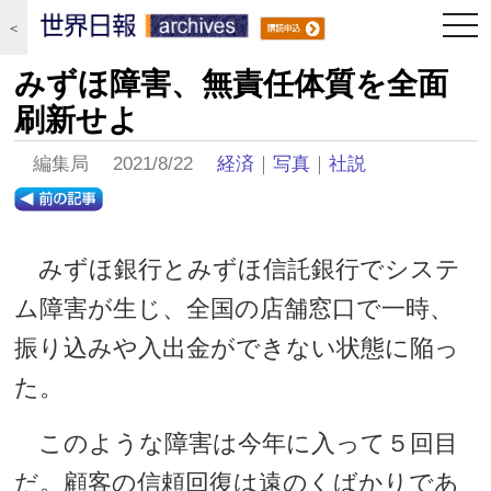
togg
＜
navi
みずほ障害、無責任体質を全面
刷新せよ
編集局 2021/8/22
経済
｜
写真
｜
社説
みずほ銀行とみずほ信託銀行でシステ
ム障害が生じ、全国の店舗窓口で一時、
振り込みや入出金ができない状態に陥っ
た。
このような障害は今年に入って５回目
だ。顧客の信頼回復は遠のくばかりであ