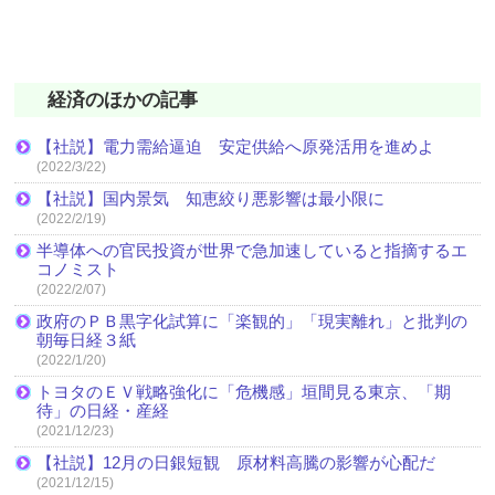
経済のほかの記事
【社説】電力需給逼迫 安定供給へ原発活用を進めよ
(2022/3/22)
【社説】国内景気 知恵絞り悪影響は最小限に
(2022/2/19)
半導体への官民投資が世界で急加速していると指摘するエ
コノミスト
(2022/2/07)
政府のＰＢ黒字化試算に「楽観的」「現実離れ」と批判の
朝毎日経３紙
(2022/1/20)
トヨタのＥＶ戦略強化に「危機感」垣間見る東京、「期
待」の日経・産経
(2021/12/23)
【社説】12月の日銀短観 原材料高騰の影響が心配だ
(2021/12/15)