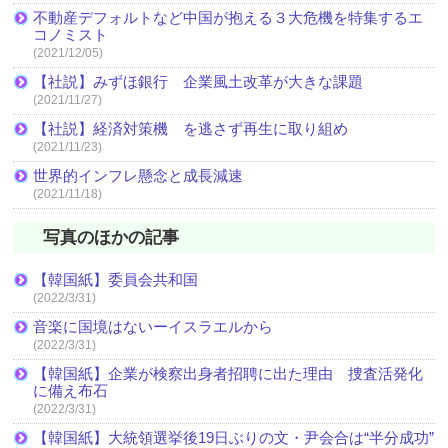
不動産デフォルトなど中国が抱える３大危機を特集するエ
コノミスト
(2021/12/05)
【社説】みずほ銀行 企業風土改革が大きな課題
(2021/11/27)
【社説】経済対策機 を逃さず再生に取り組め
(2021/11/23)
世界的インフレ懸念と成長減速
(2021/11/18)
写真のほかの記事
【韓国紙】委員会共和国
(2022/3/31)
音楽に国境はないーイスラエルから
(2022/3/31)
【韓国紙】企業が検察出身者招聘に出た理由 捜査活発化
に備え布石
(2022/3/31)
【韓国紙】大統領選挙後19日ぶりの文・尹会合は“半分成功”