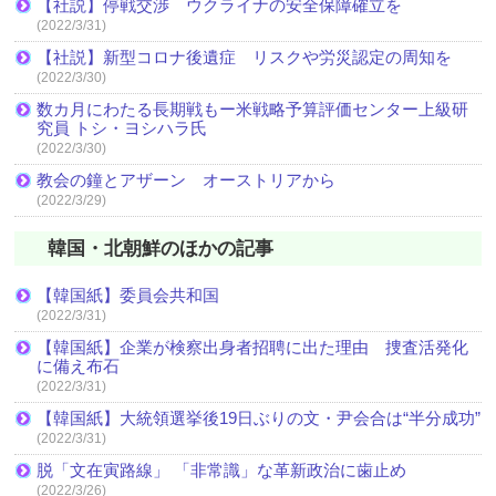
【社説】停戦交渉 ウクライナの安全保障確立を
(2022/3/31)
【社説】新型コロナ後遺症 リスクや労災認定の周知を
(2022/3/30)
数カ月にわたる長期戦もー米戦略予算評価センター上級研
究員 トシ・ヨシハラ氏
(2022/3/30)
教会の鐘とアザーン オーストリアから
(2022/3/29)
韓国・北朝鮮のほかの記事
【韓国紙】委員会共和国
(2022/3/31)
【韓国紙】企業が検察出身者招聘に出た理由 捜査活発化
に備え布石
(2022/3/31)
【韓国紙】大統領選挙後19日ぶりの文・尹会合は“半分成功”
(2022/3/31)
脱「文在寅路線」 「非常識」な革新政治に歯止め
(2022/3/26)