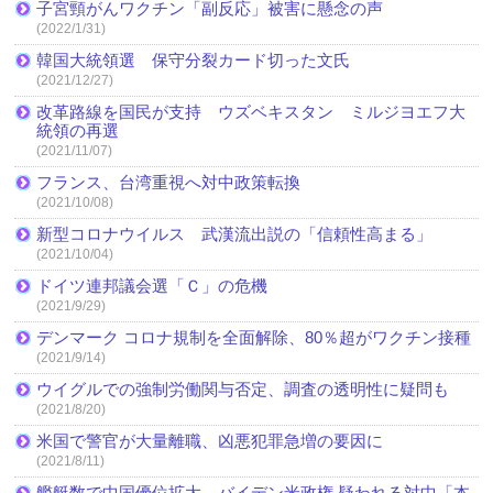
子宮頸がんワクチン「副反応」被害に懸念の声
(2022/1/31)
韓国大統領選 保守分裂カード切った文氏
(2021/12/27)
改革路線を国民が支持 ウズベキスタン ミルジヨエフ大
統領の再選
(2021/11/07)
フランス、台湾重視へ対中政策転換
(2021/10/08)
新型コロナウイルス 武漢流出説の「信頼性高まる」
(2021/10/04)
ドイツ連邦議会選「Ｃ」の危機
(2021/9/29)
デンマーク コロナ規制を全面解除、80％超がワクチン接種
(2021/9/14)
ウイグルでの強制労働関与否定、調査の透明性に疑問も
(2021/8/20)
米国で警官が大量離職、凶悪犯罪急増の要因に
(2021/8/11)
艦艇数で中国優位拡大、バイデン米政権 疑われる対中「本