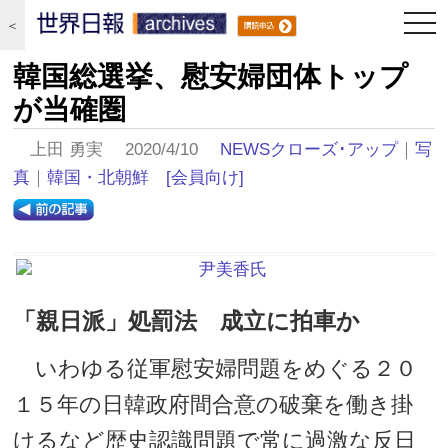
togg
＜
navi
韓国総選挙、慰安婦団体トップ
が当確圏
上田 勇実 2020/4/10
NEWSクローズ･アップ
｜
写
真
｜
韓国・北朝鮮
[会員向け]
「親日派」処罰法 成立に拍車か
いわゆる従軍慰安婦問題をめぐる２０
１５年の日韓政府間合意の破棄を働き掛
けるなど歴史認識問題で常に過激な反日