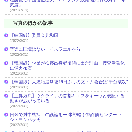
気度」
(2021/7/13)
写真のほかの記事
【韓国紙】委員会共和国
(2022/3/31)
音楽に国境はないーイスラエルから
(2022/3/31)
【韓国紙】企業が検察出身者招聘に出た理由 捜査活発化
に備え布石
(2022/3/31)
【韓国紙】大統領選挙後19日ぶりの文・尹会合は“半分成功”
(2022/3/31)
【上昇気流】ウクライナの首都キエフをキーウと表記する
動きが広がっている
(2022/3/31)
日米で対中核抑止の議論をー 米戦略予算評価センター ト
シ・ヨシハラ氏
(2022/3/31)