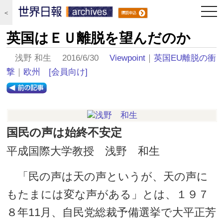
togg
＜
navi
英国はＥＵ離脱を望んだのか
浅野 和生 2016/6/30
Viewpoint
｜
英国EU離脱の衝
撃
｜
欧州
[会員向け]
国民の声は始終不安定
平成国際大学教授 浅野 和生
「民の声は天の声というが、天の声に
もたまには変な声がある」とは、１９７
８年11月、自民党総裁予備選挙で大平正芳