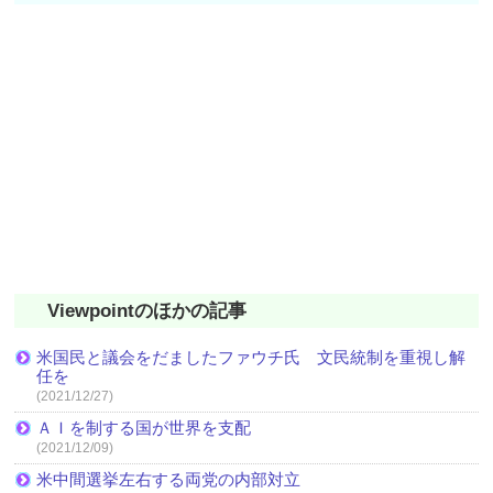
Viewpointのほかの記事
米国民と議会をだましたファウチ氏 文民統制を重視し解
任を
(2021/12/27)
ＡＩを制する国が世界を支配
(2021/12/09)
米中間選挙左右する両党の内部対立