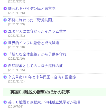
(2021/12/05)
嫌われるバイデン氏と民主党
(2021/11/25)
不発に終わった「野党共闘」
(2021/11/23)
ユダヤ人に寛容だったイスラム世界
(2021/11/21)
世界的インフレ懸念と成長減速
(2021/11/18)
「新たな全体主義」から子供を守れ
(2021/11/16)
自然現象としてのコロナ流行の波
(2021/11/15)
辛亥革命110年と中華民国（台湾）国慶節
(2021/11/11)
英国EU離脱の衝撃のほかの記事
英ＥＵ離脱と扇動家、沖縄独立派学者が注目
(2016/7/08)