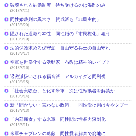
破壊される結婚制度 待ち受けるのは混乱のみ
(2013/8/21)
同性婚裁判の異常さ 賛成派も「非民主的」
(2013/8/20)
隠された過激な本性 同性婚の「市民権化」狙う
(2013/8/19)
法的保護求める保守派 自由守る兵士の自由守れ
(2013/8/17)
空軍を世俗化する活動家 布教は精神的レイプ？
(2013/8/16)
過激派扱いされる福音派 アルカイダと同列視
(2013/8/15)
「社会実験台」と化す米軍 次は性転換者を解禁か
(2013/8/14)
新「聞かない・言わない政策」 同性愛批判は今やタブー
(2013/8/13)
「内部腐食」する米軍 同性間の性暴力深刻化
(2013/8/11)
米軍チャプレンの葛藤 同性愛者解禁で窮地に