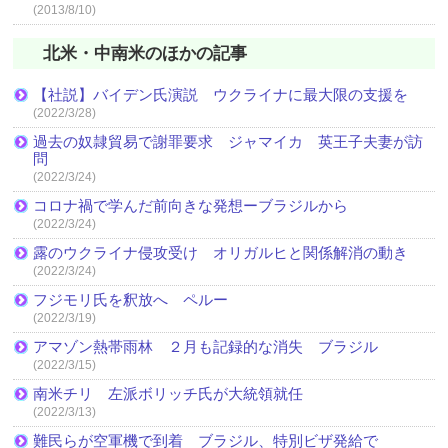
(2013/8/10)
北米・中南米のほかの記事
【社説】バイデン氏演説 ウクライナに最大限の支援を
(2022/3/28)
過去の奴隷貿易で謝罪要求 ジャマイカ 英王子夫妻が訪
問
(2022/3/24)
コロナ禍で学んだ前向きな発想ーブラジルから
(2022/3/24)
露のウクライナ侵攻受け オリガルヒと関係解消の動き
(2022/3/24)
フジモリ氏を釈放へ ペルー
(2022/3/19)
アマゾン熱帯雨林 ２月も記録的な消失 ブラジル
(2022/3/15)
南米チリ 左派ボリッチ氏が大統領就任
(2022/3/13)
難民らが空軍機で到着 ブラジル、特別ビザ発給で