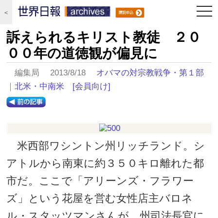
togg
＜
navi
訴えられるキリスト教徒 ２０
００年の道徳観が偏見に
編集局 2013/8/18
オバマの対宗教戦争・第１部
｜
北米・中南米
[会員向け]
米西部ワシントン州リッチランド。シ
アトルから南東に約３５０キロ離れた都
市だ。ここで「アリーンズ・フラワー
ズ」という花屋を営む女性店主バロネ
ル・スタッツマンさんが、州司法長官に