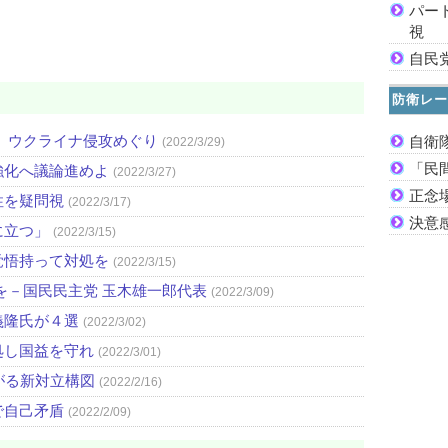
パー
視
自民
防衛レー
 ウクライナ侵攻めぐり
自衛
(2022/3/29)
「民
強化へ議論進めよ
(2022/3/27)
正念
性を疑問視
(2022/3/17)
決意
に立つ」
(2022/3/15)
覚悟持って対処を
(2022/3/15)
を－国民民主党 玉木雄一郎代表
(2022/3/09)
義隆氏が４選
(2022/3/02)
処し国益を守れ
(2022/3/01)
がる新対立構図
(2022/2/16)
で自己矛盾
(2022/2/09)