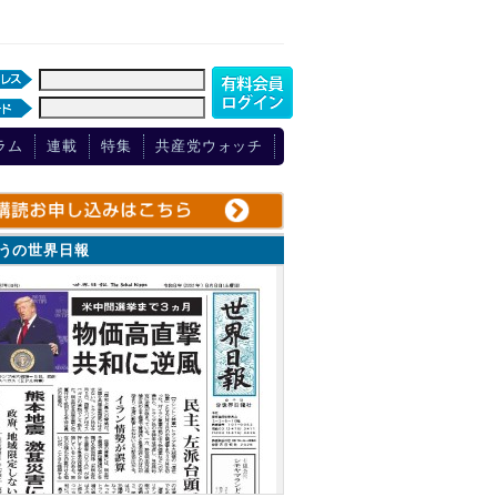
ラム
連載
特集
共産党ウォッチ
ょうの世界日報