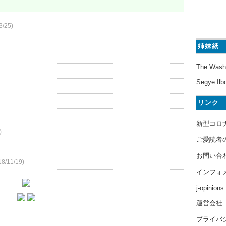
3/25)
姉妹紙
The Wash
Segye Ilb
リンク
新型コロ
)
ご愛読者
お問い合
18/11/19)
インフォ
j-opinion
運営会社
プライバ