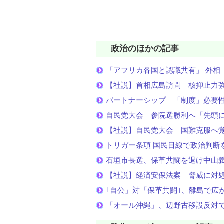
政治のほかの記事
「アフリカ各国と認識共有」 外相
【社説】首相広島訪問 核抑止力
パートナーシップ 「制度」必要
自民党大会 参院選勝利へ「先頭
【社説】自民党大会 国難克服へ
トリガー条項 国民目線で政治判断
石垣市長選、保革共闘を退け中山
【社説】経済安保法案 脅威に対
｢自公」対「保革共闘｣、離島で広
「オール沖縄」、辺野古移設反対