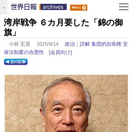
togg
＜
navi
湾岸戦争 ６カ月要した「錦の御
旗」
小林 宏晨 2015/8/14
政治
｜
詳解 集団的自衛権 安
保法制案の合憲性
[会員向け]