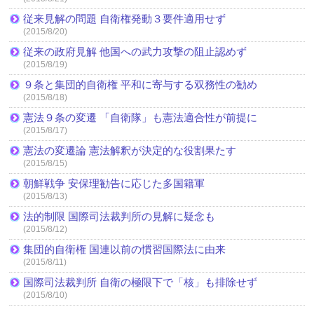
従来見解の問題 自衛権発動３要件適用せず
(2015/8/20)
従来の政府見解 他国への武力攻撃の阻止認めず
(2015/8/19)
９条と集団的自衛権 平和に寄与する双務性の勧め
(2015/8/18)
憲法９条の変遷 「自衛隊」も憲法適合性が前提に
(2015/8/17)
憲法の変遷論 憲法解釈が決定的な役割果たす
(2015/8/15)
朝鮮戦争 安保理勧告に応じた多国籍軍
(2015/8/13)
法的制限 国際司法裁判所の見解に疑念も
(2015/8/12)
集団的自衛権 国連以前の慣習国際法に由来
(2015/8/11)
国際司法裁判所 自衛の極限下で「核」も排除せず
(2015/8/10)