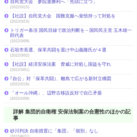
自民党大会 参院選勝利へ「先頭に立つ」
(2022/3/15)
【社説】自民党大会 国難克服へ覚悟持って対処を
(2022/3/15)
トリガー条項 国民目線で政治判断を－国民民主党 玉木雄一
郎代表
(2022/3/09)
石垣市長選、保革共闘を退け中山義隆氏が４選
(2022/3/02)
【社説】経済安保法案 脅威に対処し国益を守れ
(2022/3/01)
｢自公」対「保革共闘｣、離島で広がる新対立構図
(2022/2/16)
「オール沖縄」、辺野古移設反対で自己矛盾
(2022/2/09)
詳解 集団的自衛権 安保法制案の合憲性のほかの記
事
砂川判決 自衛措置に「集団」「個別」なし
(2015/8/21)