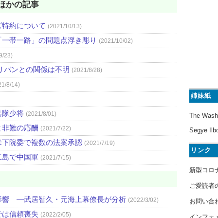
ほかの記事
ズ特約について
(2021/10/13)
「一帯一路」の問題点浮き彫り
(2021/10/02)
9/23)
リバンとの関係は不明
(2021/8/28)
21/8/14)
姉妹紙
兵隊少将
(2021/8/01)
The Wash
と非難の応酬
(2021/7/22)
Segye Ilb
米下院委で複数の法案承認
(2021/7/19)
リンク
工島で中国軍
(2021/7/15)
新型コロ
ご愛読者
影響 ―武居智久・元海上幕僚長が分析
(2022/3/02)
お問い合
では信頼喪失
(2022/2/05)
インフォ