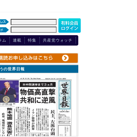
ラム
連載
特集
共産党ウォッチ
ょうの世界日報