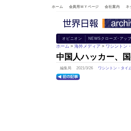
ホーム
会員用ＭＹページ
会社案内
ネ
オピニオン
NEWSクローズ･アッ
ホーム
>
海外メディア
>
ワシントン
中国人ハッカー、
編集局 2021/3/26
ワシントン・タイ