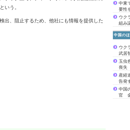
中東
という。
要性
ウク
検出、阻止するため、他社にも情報を提供した
組み
中国のほ
ウク
武居
玉虫
喪失
産経
告発
中国
官 