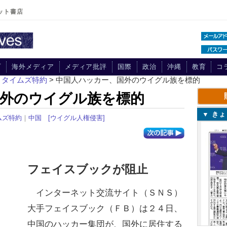
ット書店
プ
海外メディア
メディア批評
国際
政治
沖縄
教育
コ
・タイムズ特約
> 中国人ハッカー、国外のウイグル族を標的
国外のウイグル族を標的
▼ き
ムズ特約
｜
中国
[ウイグル人権侵害]
フェイスブックが阻止
インターネット交流サイト（ＳＮＳ）
大手フェイスブック（ＦＢ）は２４日、
中国のハッカー集団が、国外に居住する