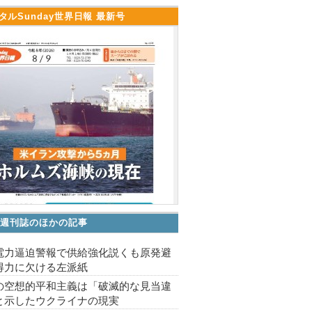
タルSunday世界日報 最新号
V 週刊誌のほかの記事
電力逼迫警報で供給強化説くも原発避
得力に欠ける左派紙
の空想的平和主義は「破滅的な見当違
と示したウクライナの現実