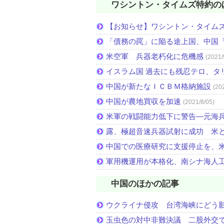
ワシントン・タイムズ特約の
【お知らせ】ワシントン・タイム
「債務の罠」に陥る途上国、中国
米空軍 兵器老朽化に危機感
(2021/
イスラム国 過去にも残忍テロ、タ
中国が新たなＩＣＢＭ格納施設
(20
中国が農地買収を加速
(2021/8/05)
米軍の戦闘能力低下に警告―元海
露、極超音速兵器試射に成功 米
中国での医療研究に支援停止を、
軍用機運用が本格化、南シナ海人
中国のほかの記事
ウクライナ侵攻 台湾海峡にどう
玉虫色の対中非難決議 二股外交