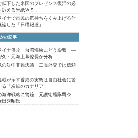
で低下した米国のプレゼンス復活の必
を訴える米紙ＷＳＪ
ライナで市民の気持ちをくみ上げる仕
議論した「日曜報道」
かの記事
ライナ侵攻 台湾海峡にどう影響 ―
智久・元海上幕僚長が分析
色の対中非難決議 二股外交では信頼
連載が示す香港の実態は自由社会に警
する「炭鉱のカナリア」
の海洋戦略に警鐘 元護衛艦隊司令
金田秀昭氏