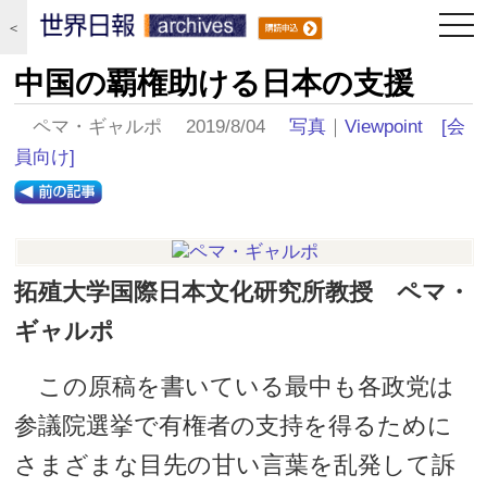
togg
＜
navi
中国の覇権助ける日本の支援
ペマ・ギャルポ 2019/8/04
写真
｜
Viewpoint
[会
員向け]
拓殖大学国際日本文化研究所教授 ペマ・
ギャルポ
この原稿を書いている最中も各政党は
参議院選挙で有権者の支持を得るために
さまざまな目先の甘い言葉を乱発して訴