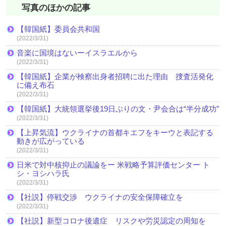
写真のほかの記事
【韓国紙】委員会共和国
(2022/3/31)
音楽に国境はないーイスラエルから
(2022/3/31)
【韓国紙】企業が検察出身者招聘に出た理由 捜査活発化
に備え布石
(2022/3/31)
【韓国紙】大統領選挙後19日ぶりの文・尹会合は“半分成功”
(2022/3/31)
【上昇気流】ウクライナの首都キエフをキーウと表記する
動きが広がっている
(2022/3/31)
日米で対中核抑止の議論をー 米戦略予算評価センター ト
シ・ヨシハラ氏
(2022/3/31)
【社説】停戦交渉 ウクライナの安全保障確立を
(2022/3/31)
【社説】新型コロナ後遺症 リスクや労災認定の周知を