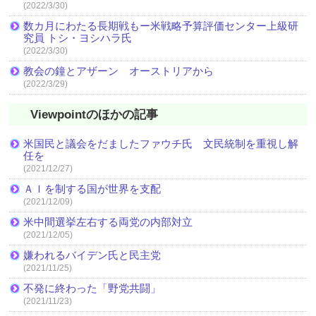
(2022/3/30)
数カ月にわたる長期戦もー米戦略予算評価センター上級研
究員 トシ・ヨシハラ氏
(2022/3/30)
教会の鐘とアザーン オーストリアから
(2022/3/29)
Viewpointのほかの記事
米国民と議会をだましたファウチ氏 文民統制を重視し解
任を
(2021/12/27)
ＡＩを制する国が世界を支配
(2021/12/09)
米中間選挙左右する両党の内部対立
(2021/12/05)
嫌われるバイデン氏と民主党
(2021/11/25)
不発に終わった「野党共闘」
(2021/11/23)