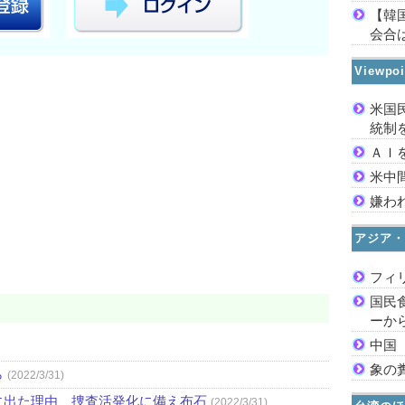
【韓
会合は
Viewp
米国
統制
ＡＩ
米中
嫌わ
アジア・
フィ
国民
ーか
中国
象の
ら
(2022/3/31)
に出た理由 捜査活発化に備え布石
(2022/3/31)