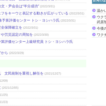
台湾のほ
文・尹会合は“半分成功”
(2022/3/31)
温か
エフをキーウと表記する動きが広がっている
(2022/3/31)
ウク
略予算評価センター トシ・ヨシハラ氏
(2022/3/31)
武居
安全保障確立を
(2022/3/31)
今後
クや労災認定の周知を
ワク
(2022/3/30)
算評価センター上級研究員 トシ・ヨシハラ氏
アから
(2022/3/29)
氏 文民統制を重視し解任を
(2021/12/27)
12/09)
立
(2021/12/05)
11/25)
11/23)