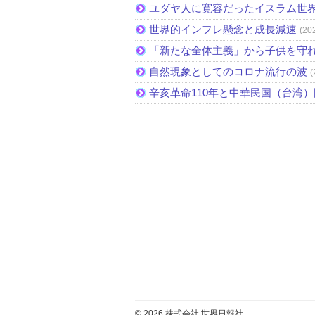
ユダヤ人に寛容だったイスラム世
世界的インフレ懸念と成長減速
(20
「新たな全体主義」から子供を守
自然現象としてのコロナ流行の波
(
辛亥革命110年と中華民国（台湾
© 2026 株式会社 世界日報社