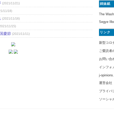
界
(2021/11/21)
姉妹紙
21/11/18)
The Wash
れ
(2021/11/16)
Segye Ilb
2021/11/15)
リンク
）国慶節
(2021/11/11)
新型コロ
ご愛読者
お問い合
インフォ
j-opinion
運営会社
プライバ
ソーシャ