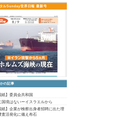
タルSunday世界日報 最新号
かの記事
国紙】委員会共和国
に国境はないーイスラエルから
国紙】企業が検察出身者招聘に出た理
捜査活発化に備え布石