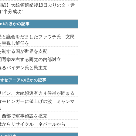
国紙】大統領選挙後19日ぶりの文・尹
“半分成功”
ointのほかの記事
民と議会をだましたファウチ氏 文民
を重視し解任を
を制する国が世界を支配
間選挙左右する両党の内部対立
れるバイデン氏と民主党
オセアニアのほかの記事
リピン、大統領選有力４候補が固まる
食モヒンガーに値上げの波 ミャンマ
ら
 西部で軍事施設を拡充
糞からリサイクル ネパールから