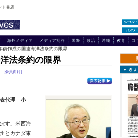
ット書店
プ
海外メディア
メディア批評
国際
政治
沖縄
教育
コ
50年前作成の国連海洋法条約の限界
海洋法条約の限界
▼ き
[会員向け]
表代理 小
ぼす。米西海
州とカナダ東