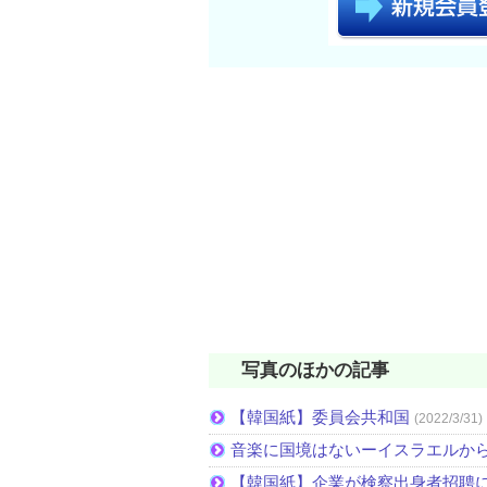
写真のほかの記事
【韓国紙】委員会共和国
(2022/3/31)
音楽に国境はないーイスラエルか
【韓国紙】企業が検察出身者招聘