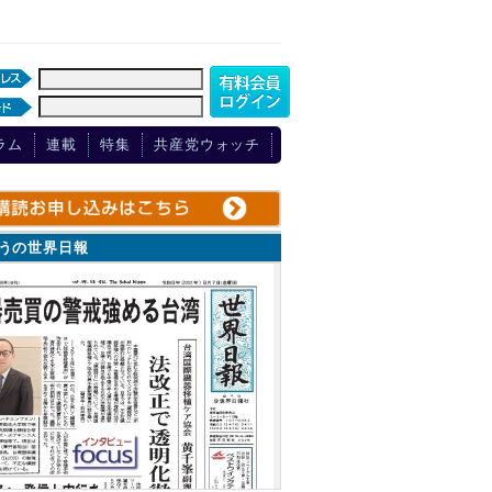
ラム
連載
特集
共産党ウォッチ
ょうの世界日報