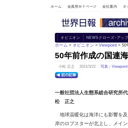
ホーム
会員用ＭＹページ
会社案内
ネ
オピニオン
NEWSクローズ･アッ
ホーム
>
オピニオン
>
Viewpoint
> 
50年前作成の国連
小松 正之 2021/3/22
写真
｜
Viewpoint
一般社団法人生態系総合研究所代
松 正之
地球温暖化は海洋にも影響を及
岸のロブスターが北上し、メイン