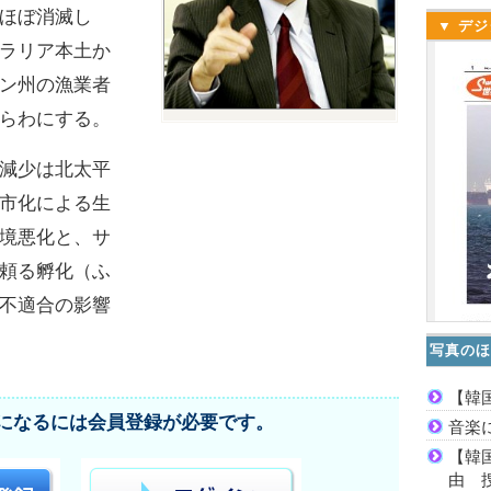
ほぼ消滅し
▼ デジ
ラリア本土か
ン州の漁業者
らわにする。
減少は北太平
市化による生
境悪化と、サ
頼る孵化（ふ
不適合の影響
写真のほ
【韓
になるには会員登録が必要です。
音楽
【韓
由 