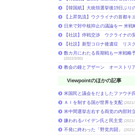
【韓国紙】大統領選挙後19日ぶりの
【上昇気流】ウクライナの首都キ
日米で対中核抑止の議論をー 米戦
【社説】停戦交渉 ウクライナの
【社説】新型コロナ後遺症 リス
数カ月にわたる長期戦もー米戦略予
(2022/3/30)
教会の鐘とアザーン オーストリ
Viewpointのほかの記事
米国民と議会をだましたファウチ
ＡＩを制する国が世界を支配
(2021/
米中間選挙左右する両党の内部対
嫌われるバイデン氏と民主党
(2021/
不発に終わった「野党共闘」
(2021/