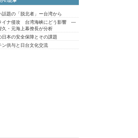
かの記事
い話題の「脱北者」ー台湾から
ライナ侵攻 台湾海峡にどう影響 ―
智久・元海上幕僚長が分析
の日本の安全保障とその課題
チン供与と日台文化交流