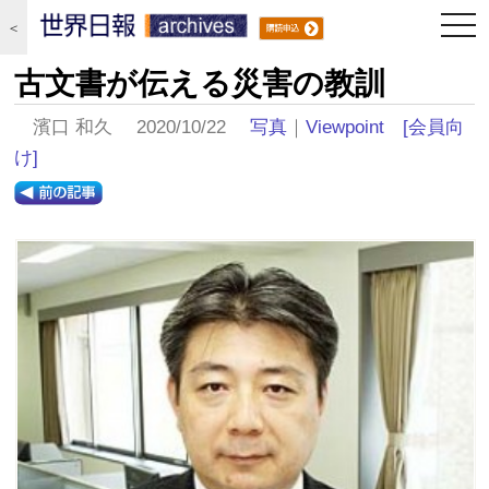
togg
＜
navi
古文書が伝える災害の教訓
濱口 和久 2020/10/22
写真
｜
Viewpoint
[会員向
け]