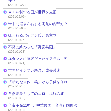
任を
(2021/12/27)
ＡＩを制する国が世界を支配
(2021/12/09)
米中間選挙左右する両党の内部対立
(2021/12/05)
嫌われるバイデン氏と民主党
(2021/11/25)
不発に終わった「野党共闘」
(2021/11/23)
ユダヤ人に寛容だったイスラム世界
(2021/11/21)
世界的インフレ懸念と成長減速
(2021/11/18)
「新たな全体主義」から子供を守れ
(2021/11/16)
自然現象としてのコロナ流行の波
(2021/11/15)
辛亥革命110年と中華民国（台湾）国慶節
(2021/11/11)