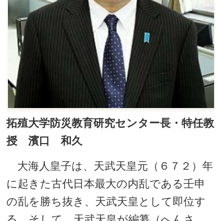
拓殖大学防災教育研究センター長・特任教
授 濱口 和久
大海人皇子は、天武天皇元（６７２）年
に起きた古代日本最大の内乱である壬申
の乱を勝ち抜き、天武天皇として即位す
る。そして、天武天皇が編纂（へんさ