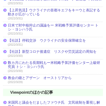
(2022/3/31)
【上昇気流】ウクライナの首都キエフをキーウと表記する
動きが広がっている
(2022/3/31)
日米で対中核抑止の議論をー 米戦略予算評価センター ト
シ・ヨシハラ氏
(2022/3/31)
【社説】停戦交渉 ウクライナの安全保障確立を
(2022/3/31)
【社説】新型コロナ後遺症 リスクや労災認定の周知を
(2022/3/30)
数カ月にわたる長期戦もー米戦略予算評価センター上級研
究員 トシ・ヨシハラ氏
(2022/3/30)
教会の鐘とアザーン オーストリアから
(2022/3/29)
Viewpointのほかの記事
米国民と議会をだましたファウチ氏 文民統制を重視し解