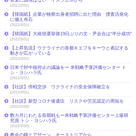
(2022/3/31)
【韓国紙】企業が検察出身者招聘に出た理由 捜査活発化
に備え布石
(2022/3/31)
【韓国紙】大統領選挙後19日ぶりの文・尹会合は“半分成功”
(2022/3/31)
【上昇気流】ウクライナの首都キエフをキーウと表記する
動きが広がっている
(2022/3/31)
日米で対中核抑止の議論をー 米戦略予算評価センター ト
シ・ヨシハラ氏
(2022/3/31)
【社説】停戦交渉 ウクライナの安全保障確立を
(2022/3/31)
【社説】新型コロナ後遺症 リスクや労災認定の周知を
(2022/3/30)
数カ月にわたる長期戦もー米戦略予算評価センター上級研
究員 トシ・ヨシハラ氏
(2022/3/30)
教会の鐘とアザーン オーストリアから