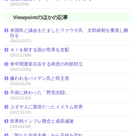
(2022/3/29)
Viewpointのほかの記事
米国民と議会をだましたファウチ氏 文民統制を重視し解
任を
(2021/12/27)
ＡＩを制する国が世界を支配
(2021/12/09)
米中間選挙左右する両党の内部対立
(2021/12/05)
嫌われるバイデン氏と民主党
(2021/11/25)
不発に終わった「野党共闘」
(2021/11/23)
ユダヤ人に寛容だったイスラム世界
(2021/11/21)
世界的インフレ懸念と成長減速
(2021/11/18)
「新たな全体主義」から子供を守れ