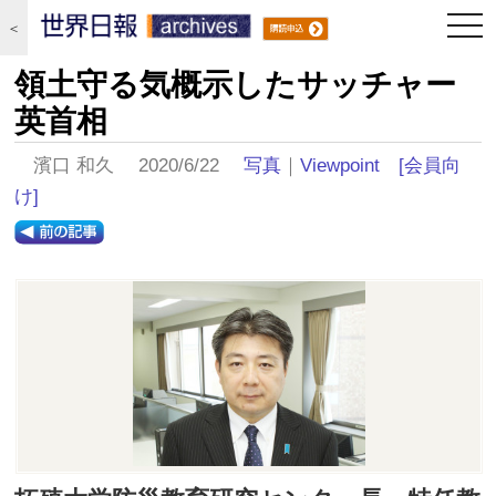
togg
＜
navi
領土守る気概示したサッチャー
英首相
濱口 和久 2020/6/22
写真
｜
Viewpoint
[会員向
け]