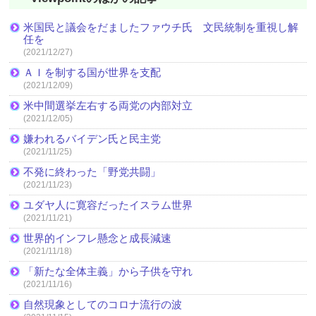
米国民と議会をだましたファウチ氏 文民統制を重視し解
任を
(2021/12/27)
ＡＩを制する国が世界を支配
(2021/12/09)
米中間選挙左右する両党の内部対立
(2021/12/05)
嫌われるバイデン氏と民主党
(2021/11/25)
不発に終わった「野党共闘」
(2021/11/23)
ユダヤ人に寛容だったイスラム世界
(2021/11/21)
世界的インフレ懸念と成長減速
(2021/11/18)
「新たな全体主義」から子供を守れ
(2021/11/16)
自然現象としてのコロナ流行の波