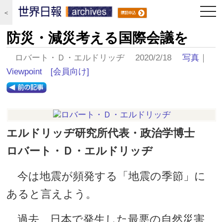
togg
＜
navi
防災・減災考える国際会議を
ロバート・Ｄ・エルドリッヂ 2020/2/18
写真
｜
Viewpoint
[会員向け]
エルドリッヂ研究所代表・政治学博士
ロバート・Ｄ・エルドリッヂ
今は地震が頻発する「地震の季節」に
あると言えよう。
過去、日本で発生した最悪の自然災害