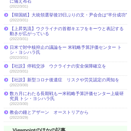
に備え布石
(2022/3/31)
【韓国紙】大統領選挙後19日ぶりの文・尹会合は“半分成功”
(2022/3/31)
【上昇気流】ウクライナの首都キエフをキーウと表記する
動きが広がっている
(2022/3/31)
日米で対中核抑止の議論をー 米戦略予算評価センター ト
シ・ヨシハラ氏
(2022/3/31)
【社説】停戦交渉 ウクライナの安全保障確立を
(2022/3/31)
【社説】新型コロナ後遺症 リスクや労災認定の周知を
(2022/3/30)
数カ月にわたる長期戦もー米戦略予算評価センター上級研
究員 トシ・ヨシハラ氏
(2022/3/30)
教会の鐘とアザーン オーストリアから
(2022/3/29)
Viewpointのほかの記事