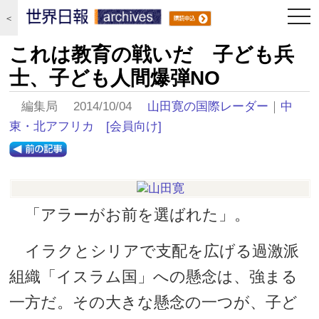
togg
＜
navi
これは教育の戦いだ 子ども兵
士、子ども人間爆弾NO
編集局 2014/10/04
山田寛の国際レーダー
｜
中
東・北アフリカ
[会員向け]
「アラーがお前を選ばれた」。
イラクとシリアで支配を広げる過激派
組織「イスラム国」への懸念は、強まる
一方だ。その大きな懸念の一つが、子ど