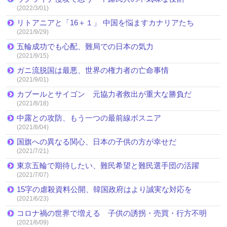
(2022/3/01)
リトアニアと「16＋１」 中国を悩ますカナリアたち
(2021/9/29)
五輪成功でも心配、難局での日本の気力
(2021/9/15)
ガニ流脱国は最悪、世界の権力者の亡命事情
(2021/9/01)
カブールとサイゴン 元協力者救出が重大な勝負だ
(2021/8/18)
中露との攻防、もう一つの最前線ボスニア
(2021/8/04)
国旗への異なる関心、日本の子供の方が幸せだ
(2021/7/21)
東京五輪で期待したい、難民希望と難民選手団の活躍
(2021/7/07)
15字の虐殺資料公開、韓国政府はより誠実な対応を
(2021/6/23)
コロナ禍の世界で増える 子供の誘拐・売買・行方不明
(2021/6/09)