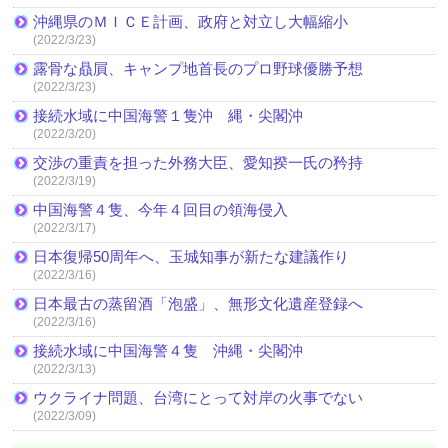
沖縄県のＭＩＣＥ計画、政府と対立し大幅縮小
(2022/3/23)
露骨な贔屓、キャンプ地首長のプロ野球優勝予想
(2022/3/23)
接続水域に中国海警１隻沖 縄・尖閣沖
(2022/3/20)
交渉の重責を担った外務大臣、愛知揆一氏の矜持
(2022/3/19)
中国海警４隻、今年４回目の領海侵入
(2022/3/17)
日本復帰50周年へ、玉城知事が新たな建議作り
(2022/3/16)
日本最古の蒸留酒「泡盛」、無形文化遺産登録へ
(2022/3/16)
接続水域に中国海警４隻 沖縄・尖閣沖
(2022/3/13)
ウクライナ問題、台湾にとって対岸の火事でない
(2022/3/09)