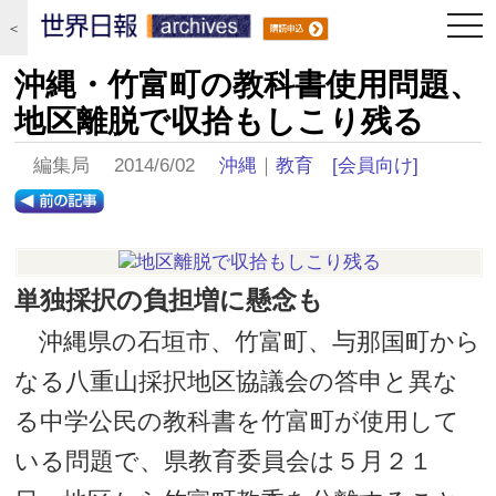
togg
＜
navi
沖縄・竹富町の教科書使用問題、
地区離脱で収拾もしこり残る
編集局 2014/6/02
沖縄
｜
教育
[会員向け]
単独採択の負担増に懸念も
沖縄県の石垣市、竹富町、与那国町から
なる八重山採択地区協議会の答申と異な
る中学公民の教科書を竹富町が使用して
いる問題で、県教育委員会は５月２１