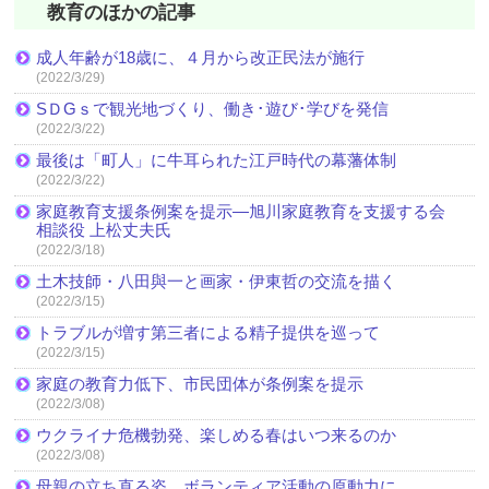
教育のほかの記事
成人年齢が18歳に、４月から改正民法が施行
(2022/3/29)
SＤGｓで観光地づくり、働き･遊び･学びを発信
(2022/3/22)
最後は「町人」に牛耳られた江戸時代の幕藩体制
(2022/3/22)
家庭教育支援条例案を提示―旭川家庭教育を支援する会
相談役 上松丈夫氏
(2022/3/18)
土木技師・八田與一と画家・伊東哲の交流を描く
(2022/3/15)
トラブルが増す第三者による精子提供を巡って
(2022/3/15)
家庭の教育力低下、市民団体が条例案を提示
(2022/3/08)
ウクライナ危機勃発、楽しめる春はいつ来るのか
(2022/3/08)
母親の立ち直る姿、ボランティア活動の原動力に