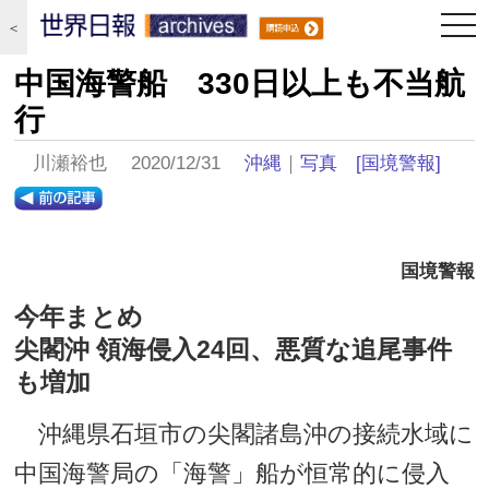
togg
＜
navi
中国海警船 330日以上も不当航
行
川瀬裕也 2020/12/31
沖縄
｜
写真
[国境警報]
国境警報
今年まとめ
尖閣沖 領海侵入24回、悪質な追尾事件
も増加
沖縄県石垣市の尖閣諸島沖の接続水域に
中国海警局の「海警」船が恒常的に侵入