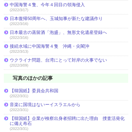
中国海警４隻、今年４回目の領海侵入
(2022/3/17)
日本復帰50周年へ、玉城知事が新たな建議作り
(2022/3/16)
日本最古の蒸留酒「泡盛」、無形文化遺産登録へ
(2022/3/16)
接続水域に中国海警４隻 沖縄・尖閣沖
(2022/3/13)
ウクライナ問題、台湾にとって対岸の火事でない
(2022/3/09)
写真のほかの記事
【韓国紙】委員会共和国
(2022/3/31)
音楽に国境はないーイスラエルから
(2022/3/31)
【韓国紙】企業が検察出身者招聘に出た理由 捜査活発化
に備え布石
(2022/3/31)