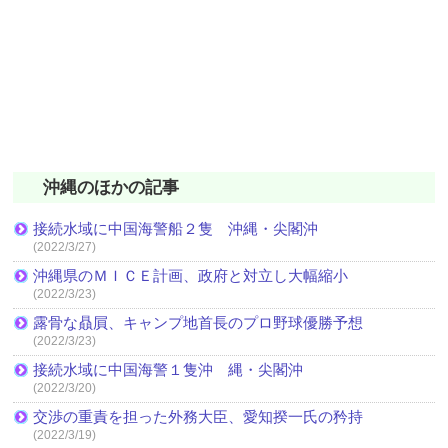
沖縄のほかの記事
接続水域に中国海警船２隻 沖縄・尖閣沖
(2022/3/27)
沖縄県のＭＩＣＥ計画、政府と対立し大幅縮小
(2022/3/23)
露骨な贔屓、キャンプ地首長のプロ野球優勝予想
(2022/3/23)
接続水域に中国海警１隻沖 縄・尖閣沖
(2022/3/20)
交渉の重責を担った外務大臣、愛知揆一氏の矜持
(2022/3/19)