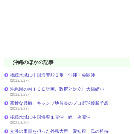
沖縄のほかの記事
接続水域に中国海警船２隻 沖縄・尖閣沖
(2022/3/27)
沖縄県のＭＩＣＥ計画、政府と対立し大幅縮小
(2022/3/23)
露骨な贔屓、キャンプ地首長のプロ野球優勝予想
(2022/3/23)
接続水域に中国海警１隻沖 縄・尖閣沖
(2022/3/20)
交渉の重責を担った外務大臣、愛知揆一氏の矜持