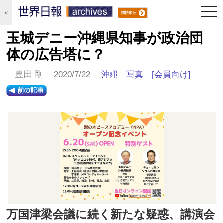
togg
＜
navi
玉城デニー沖縄県知事が政治団
体の広告塔に？
豊田 剛 2020/7/22
沖縄
｜
写真
[会員向け]
万国津梁会議に続く新たな疑惑、講演会