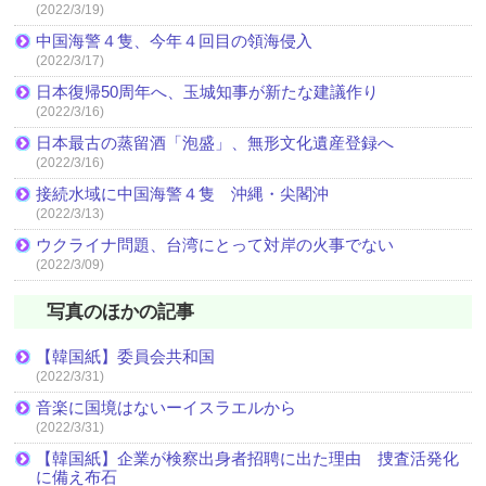
(2022/3/19)
中国海警４隻、今年４回目の領海侵入
(2022/3/17)
日本復帰50周年へ、玉城知事が新たな建議作り
(2022/3/16)
日本最古の蒸留酒「泡盛」、無形文化遺産登録へ
(2022/3/16)
接続水域に中国海警４隻 沖縄・尖閣沖
(2022/3/13)
ウクライナ問題、台湾にとって対岸の火事でない
(2022/3/09)
写真のほかの記事
【韓国紙】委員会共和国
(2022/3/31)
音楽に国境はないーイスラエルから
(2022/3/31)
【韓国紙】企業が検察出身者招聘に出た理由 捜査活発化
に備え布石