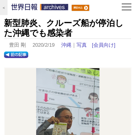
togg
＜
navi
新型肺炎、クルーズ船が停泊し
た沖縄でも感染者
豊田 剛 2020/2/19
沖縄
｜
写真
[会員向け]