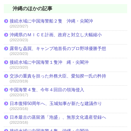
沖縄のほかの記事
接続水域に中国海警船２隻 沖縄・尖閣沖
(2022/3/27)
沖縄県のＭＩＣＥ計画、政府と対立し大幅縮小
(2022/3/23)
露骨な贔屓、キャンプ地首長のプロ野球優勝予想
(2022/3/23)
接続水域に中国海警１隻沖 縄・尖閣沖
(2022/3/20)
交渉の重責を担った外務大臣、愛知揆一氏の矜持
(2022/3/19)
中国海警４隻、今年４回目の領海侵入
(2022/3/17)
日本復帰50周年へ、玉城知事が新たな建議作り
(2022/3/16)
日本最古の蒸留酒「泡盛」、無形文化遺産登録へ
(2022/3/16)
接続水域に中国海警４隻 沖縄・尖閣沖