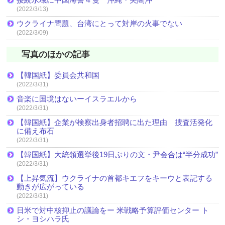
(2022/3/13)
ウクライナ問題、台湾にとって対岸の火事でない
(2022/3/09)
写真のほかの記事
【韓国紙】委員会共和国
(2022/3/31)
音楽に国境はないーイスラエルから
(2022/3/31)
【韓国紙】企業が検察出身者招聘に出た理由 捜査活発化
に備え布石
(2022/3/31)
【韓国紙】大統領選挙後19日ぶりの文・尹会合は“半分成功”
(2022/3/31)
【上昇気流】ウクライナの首都キエフをキーウと表記する
動きが広がっている
(2022/3/31)
日米で対中核抑止の議論をー 米戦略予算評価センター ト
シ・ヨシハラ氏