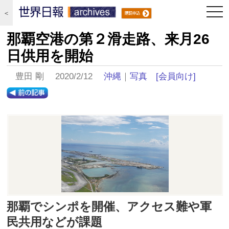
togg
＜
navi
那覇空港の第２滑走路、来月26
日供用を開始
豊田 剛 2020/2/12
沖縄
｜
写真
[会員向け]
那覇でシンポを開催、アクセス難や軍
民共用などが課題