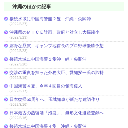
沖縄のほかの記事
接続水域に中国海警船２隻 沖縄・尖閣沖
(2022/3/27)
沖縄県のＭＩＣＥ計画、政府と対立し大幅縮小
(2022/3/23)
露骨な贔屓、キャンプ地首長のプロ野球優勝予想
(2022/3/23)
接続水域に中国海警１隻沖 縄・尖閣沖
(2022/3/20)
交渉の重責を担った外務大臣、愛知揆一氏の矜持
(2022/3/19)
中国海警４隻、今年４回目の領海侵入
(2022/3/17)
日本復帰50周年へ、玉城知事が新たな建議作り
(2022/3/16)
日本最古の蒸留酒「泡盛」、無形文化遺産登録へ
(2022/3/16)
接続水域に中国海警４隻 沖縄・尖閣沖