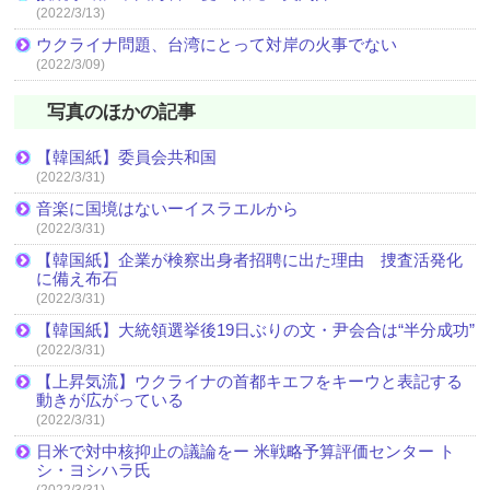
(2022/3/13)
ウクライナ問題、台湾にとって対岸の火事でない
(2022/3/09)
写真のほかの記事
【韓国紙】委員会共和国
(2022/3/31)
音楽に国境はないーイスラエルから
(2022/3/31)
【韓国紙】企業が検察出身者招聘に出た理由 捜査活発化
に備え布石
(2022/3/31)
【韓国紙】大統領選挙後19日ぶりの文・尹会合は“半分成功”
(2022/3/31)
【上昇気流】ウクライナの首都キエフをキーウと表記する
動きが広がっている
(2022/3/31)
日米で対中核抑止の議論をー 米戦略予算評価センター ト
シ・ヨシハラ氏