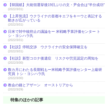
【韓国紙】大統領選挙後19日ぶりの文・尹会合は“半分成功”
(2022/3/31)
【上昇気流】ウクライナの首都キエフをキーウと表記する
動きが広がっている
(2022/3/31)
日米で対中核抑止の議論をー 米戦略予算評価センター ト
シ・ヨシハラ氏
(2022/3/31)
【社説】停戦交渉 ウクライナの安全保障確立を
(2022/3/31)
【社説】新型コロナ後遺症 リスクや労災認定の周知を
(2022/3/30)
数カ月にわたる長期戦もー米戦略予算評価センター上級研
究員 トシ・ヨシハラ氏
(2022/3/30)
教会の鐘とアザーン オーストリアから
(2022/3/29)
特集のほかの記事