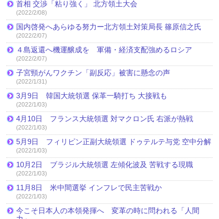
首相 交渉「粘り強く」 北方領土大会
(2022/2/08)
国内啓発へあらゆる努力ー北方領土対策局長 篠原信之氏
(2022/2/07)
４島返還へ機運醸成を 軍備・経済支配強めるロシア
(2022/2/07)
子宮頸がんワクチン「副反応」被害に懸念の声
(2022/1/31)
3月9日 韓国大統領選 保革一騎打ち 大接戦も
(2022/1/03)
4月10日 フランス大統領選 対マクロン氏 右派が熱戦
(2022/1/03)
5月9日 フィリピン正副大統領選 ドゥテルテ与党 空中分解
(2022/1/03)
10月2日 ブラジル大統領選 左傾化波及 苦戦する現職
(2022/1/03)
11月8日 米中間選挙 インフレで民主苦戦か
(2022/1/03)
今こそ日本人の本領発揮へ 変革の時に問われる「人間
力」