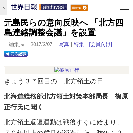
togg
＜
navi
元島民らの意向反映へ 「北方四
島連絡調整会議」を設置
編集局 2017/2/07
写真
｜
特集
[会員向け]
きょう３７回目の「北方領土の日」
北海道総務部北方領土対策本部局長 篠原
正行氏に聞く
北方領土返還運動は戦後すぐに始まり、
７０年以上の歳月が経過した。昨年１２