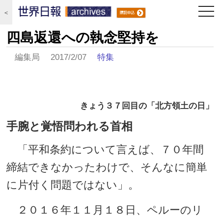
togg
＜
navi
四島返還への執念堅持を
編集局 2017/2/07
特集
きょう３７回目の「北方領土の日」
手腕と覚悟問われる首相
「平和条約について言えば、７０年間
締結できなかったわけで、そんなに簡単
に片付く問題ではない」。
２０１６年１１月１８日、ペルーのリ