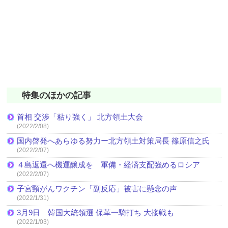
特集のほかの記事
首相 交渉「粘り強く」 北方領土大会
(2022/2/08)
国内啓発へあらゆる努力ー北方領土対策局長 篠原信之氏
(2022/2/07)
４島返還へ機運醸成を 軍備・経済支配強めるロシア
(2022/2/07)
子宮頸がんワクチン「副反応」被害に懸念の声
(2022/1/31)
3月9日 韓国大統領選 保革一騎打ち 大接戦も
(2022/1/03)