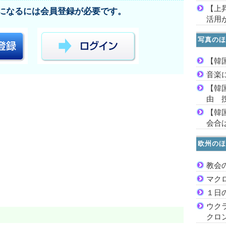
【上
になるには会員登録が必要です。
活用
写真のほ
【韓
音楽
【韓
由 
【韓
会合は
欧州のほ
教会
マク
１日
ウク
クロ