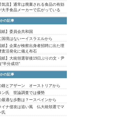
昇気流】通常は廃棄される食品の有効
が大手食品メーカーで広がっている
かの記事
国紙】委員会共和国
に国境はないーイスラエルから
国紙】企業が検察出身者招聘に出た理
捜査活発化に備え布石
国紙】大統領選挙後19日ぶりの文・尹
“半分成功”
かの記事
の鐘とアザーン オーストリアから
ロン氏 世論調査では優勢
の最適な歩数は？ースペインから
ライナ侵攻は追い風 仏大統領選でマ
ン氏