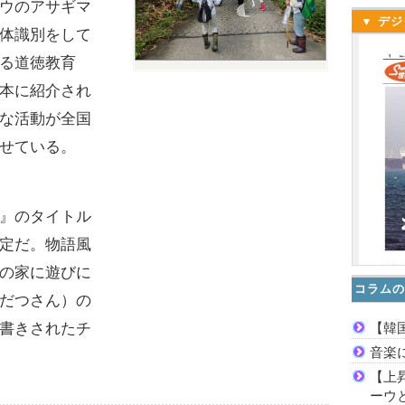
ウのアサギマ
▼ デジ
体識別をして
る道徳教育
本に紹介され
な活動が全国
せている。
』のタイトル
定だ。物語風
の家に遊びに
コラムの
だつさん）の
【韓
書きされたチ
音楽
【上
ーウ