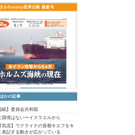
タルSunday世界日報 最新号
ほかの記事
国紙】委員会共和国
に国境はないーイスラエルから
昇気流】ウクライナの首都キエフをキ
と表記する動きが広がっている