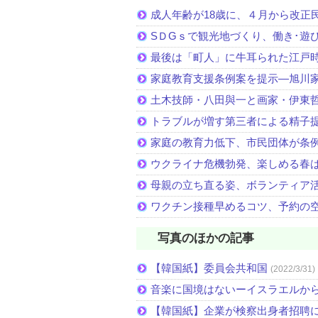
成人年齢が18歳に、４月から改正
SＤGｓで観光地づくり、働き･遊
最後は「町人」に牛耳られた江戸
家庭教育支援条例案を提示―旭川家
土木技師・八田與一と画家・伊東
トラブルが増す第三者による精子
家庭の教育力低下、市民団体が条
ウクライナ危機勃発、楽しめる春
母親の立ち直る姿、ボランティア
ワクチン接種早めるコツ、予約の
写真のほかの記事
【韓国紙】委員会共和国
(2022/3/31)
音楽に国境はないーイスラエルか
【韓国紙】企業が検察出身者招聘