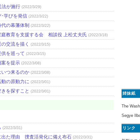
民法が施行
(2022/3/29)
び･学びを発信
(2022/3/22)
時代の幕藩体制
(2022/3/22)
庭教育を支援する会 相談役 上松丈夫氏
(2022/3/18)
哲の交流を描く
(2022/3/15)
提供を巡って
(2022/3/15)
例案を提示
(2022/3/08)
はいつ来るのか
(2022/3/08)
活動の原動力に
(2022/3/01)
空きを探すこと
(2022/3/01)
姉妹紙
The Wash
Segye Ilb
ら
リンク
(2022/3/31)
に出た理由 捜査活発化に備え布石
(2022/3/31)