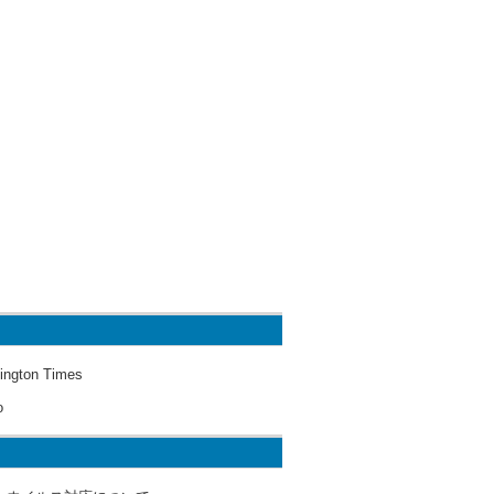
ington Times
o