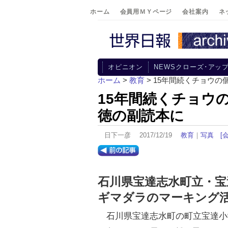
ホーム
会員用ＭＹページ
会社案内
ネ
オピニオン
NEWSクローズ･アッ
ホーム
>
教育
> 15年間続くチョウ
15年間続くチョウ
徳の副読本に
日下一彦 2017/12/19
教育
｜
写真
[
石川県宝達志水町立・宝
ギマダラのマーキング
石川県宝達志水町の町立宝達小