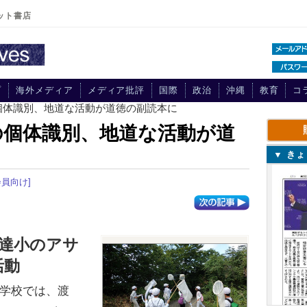
ット書店
プ
海外メディア
メディア批評
国際
政治
沖縄
教育
コ
の個体識別、地道な活動が道徳の副読本に
の個体識別、地道な活動が道
▼ き
会員向け]
達小のアサ
活動
学校では、渡