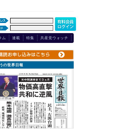
ラム
連載
特集
共産党ウォッチ
ょうの世界日報