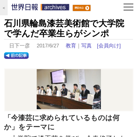
togg
＜
navi
石川県輪島漆芸美術館で大学院
で学んだ卒業生らがシンポ
日下一彦 2017/6/27
教育
｜
写真
[会員向け]
「今漆芸に求められているものは何
か」をテーマに