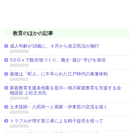
教育のほかの記事
成人年齢が18歳に、４月から改正民法が施行
(2022/3/29)
SＤGｓで観光地づくり、働き･遊び･学びを発信
(2022/3/22)
最後は「町人」に牛耳られた江戸時代の幕藩体制
(2022/3/22)
家庭教育支援条例案を提示―旭川家庭教育を支援する会
相談役 上松丈夫氏
(2022/3/18)
土木技師・八田與一と画家・伊東哲の交流を描く
(2022/3/15)
トラブルが増す第三者による精子提供を巡って
(2022/3/15)