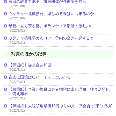
家庭の教育力低下、市民団体が条例案を提示
(2022/3/08)
ウクライナ危機勃発、楽しめる春はいつ来るのか
(2022/3/08)
母親の立ち直る姿、ボランティア活動の原動力に
(2022/3/01)
ワクチン接種早めるコツ、予約の空きを探すこと
(2022/3/01)
写真のほかの記事
【韓国紙】委員会共和国
(2022/3/31)
音楽に国境はないーイスラエルから
(2022/3/31)
【韓国紙】企業が検察出身者招聘に出た理由 捜査活発化
に備え布石
(2022/3/31)
【韓国紙】大統領選挙後19日ぶりの文・尹会合は“半分成功”
(2022/3/31)