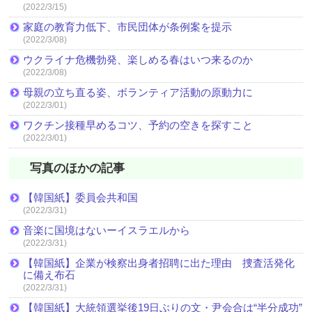
(2022/3/15)
家庭の教育力低下、市民団体が条例案を提示
(2022/3/08)
ウクライナ危機勃発、楽しめる春はいつ来るのか
(2022/3/08)
母親の立ち直る姿、ボランティア活動の原動力に
(2022/3/01)
ワクチン接種早めるコツ、予約の空きを探すこと
(2022/3/01)
写真のほかの記事
【韓国紙】委員会共和国
(2022/3/31)
音楽に国境はないーイスラエルから
(2022/3/31)
【韓国紙】企業が検察出身者招聘に出た理由 捜査活発化
に備え布石
(2022/3/31)
【韓国紙】大統領選挙後19日ぶりの文・尹会合は“半分成功”