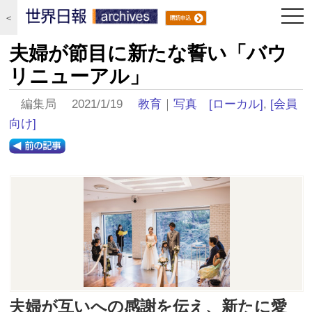
togg
＜
navi
夫婦が節目に新たな誓い「バウ
リニューアル」
編集局 2021/1/19
教育
｜
写真
[ローカル]
,
[会員
向け]
夫婦が互いへの感謝を伝え、新たに愛