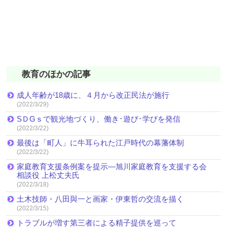
教育のほかの記事
成人年齢が18歳に、４月から改正民法が施行
(2022/3/29)
SＤGｓで観光地づくり、働き･遊び･学びを発信
(2022/3/22)
最後は「町人」に牛耳られた江戸時代の幕藩体制
(2022/3/22)
家庭教育支援条例案を提示―旭川家庭教育を支援する会
相談役 上松丈夫氏
(2022/3/18)
土木技師・八田與一と画家・伊東哲の交流を描く
(2022/3/15)
トラブルが増す第三者による精子提供を巡って