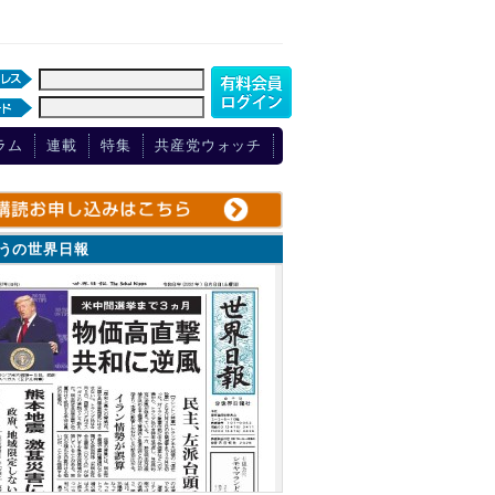
ラム
連載
特集
共産党ウォッチ
ょうの世界日報