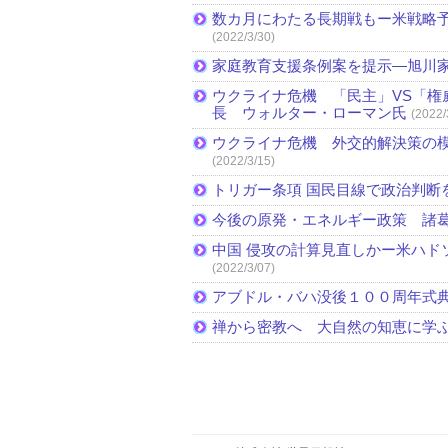
数カ月にわたる長期戦もー米戦略予
(2022/3/30)
家庭教育支援条例案を提示―旭川家
ウクライナ危機 「民主」VS「権
長 ウォルター・ローマン氏
(2022/
ウクライナ危機 外交的解決策の
(2022/3/15)
トリガー条項 国民目線で政治判断
今後の原発・エネルギー政策 諸
中国 侵攻の計算見直しかー米ハド
(2022/3/07)
アブドル・バハ没後１００周年式
禅から密教へ 大自然の知恵に学