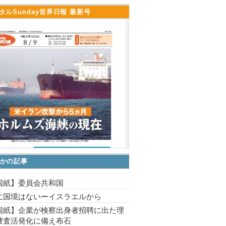
タルSunday世界日報 最新号
かの記事
国紙】委員会共和国
に国境はないーイスラエルから
国紙】企業が検察出身者招聘に出た理
捜査活発化に備え布石