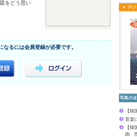
題をどう思い
▼ デジ
になるには会員登録が必要です。
写真のほ
【韓
音楽
【韓
由 