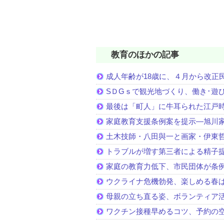
教育のほかの記事
成人年齢が18歳に、４月から改正
SＤGｓで観光地づくり、働き･遊
最後は「町人」に牛耳られた江戸
家庭教育支援条例案を提示―旭川家
土木技師・八田與一と画家・伊東
トラブルが増す第三者による精子
家庭の教育力低下、市民団体が条
ウクライナ危機勃発、楽しめる春
母親の立ち直る姿、ボランティア
ワクチン接種早めるコツ、予約の