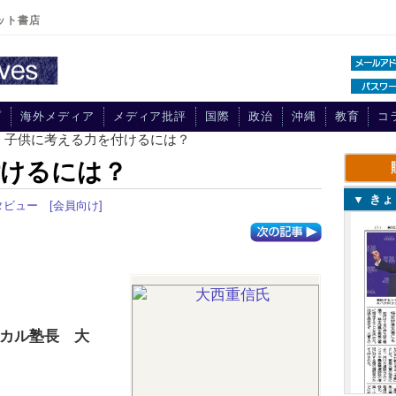
ット書店
プ
海外メディア
メディア批評
国際
政治
沖縄
教育
コ
> 子供に考える力を付けるには？
付けるには？
▼ き
タビュー
[会員向け]
カル塾長 大