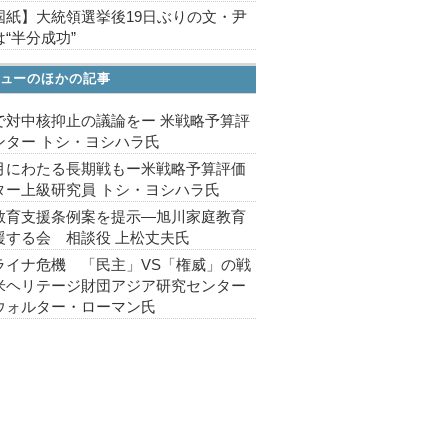
国紙】大統領選挙後19日ぶりの文・尹
“半分成功”
ューのほかの記事
で対中核抑止の議論をー 米戦略予算評
ンター トシ・ヨシハラ氏
月にわたる長期戦もー米戦略予算評価
ター上級研究員 トシ・ヨシハラ氏
教育支援条例案を提示―旭川家庭教育
援する会 相談役 上松丈夫氏
ライナ危機 「民主」VS「権威」の戦
米ヘリテージ財団アジア研究センター
ウォルター・ローマン氏