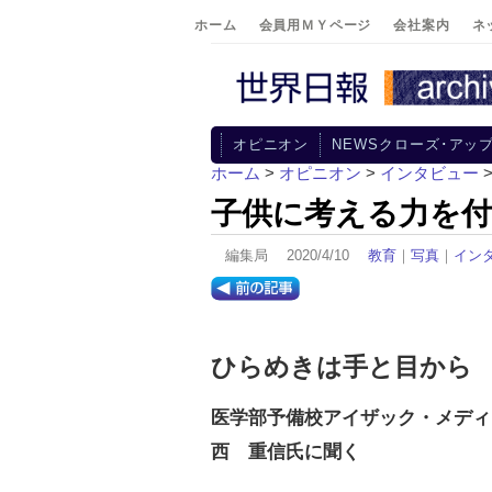
ホーム
会員用ＭＹページ
会社案内
ネ
オピニオン
NEWSクローズ･アッ
ホーム
>
オピニオン
>
インタビュー
子供に考える力を
編集局 2020/4/10
教育
｜
写真
｜
イン
ひらめきは手と目から
医学部予備校アイザック・メディ
西 重信氏に聞く