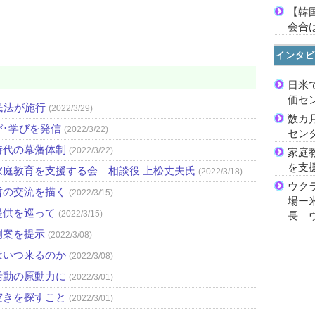
【韓
会合は
インタビ
日米
価セ
民法が施行
(2022/3/29)
数カ
び･学びを発信
(2022/3/22)
セン
時代の幕藩体制
(2022/3/22)
家庭
を支
庭教育を支援する会 相談役 上松丈夫氏
(2022/3/18)
ウク
哲の交流を描く
(2022/3/15)
場ー
提供を巡って
(2022/3/15)
長 
例案を提示
(2022/3/08)
はいつ来るのか
(2022/3/08)
活動の原動力に
(2022/3/01)
空きを探すこと
(2022/3/01)