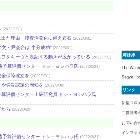
ら
(2022/3/31)
に出た理由 捜査活発化に備え布石
(2022/3/31)
文・尹会合は“半分成功”
(2022/3/31)
姉妹紙
エフをキーウと表記する動きが広がっている
(2022/3/31)
略予算評価センター トシ・ヨシハラ氏
(2022/3/31)
The Wash
安全保障確立を
(2022/3/31)
Segye Ilb
クや労災認定の周知を
(2022/3/30)
リンク
算評価センター上級研究員 トシ・ヨシハラ氏
新型コロ
アから
(2022/3/29)
ご愛読者
お問い合
インフォ
略予算評価センター トシ・ヨシハラ氏
(2022/3/31)