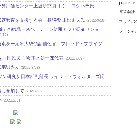
j-opinion
算評価センター上級研究員 トシ・ヨシハラ氏
運営会社
庭教育を支援する会 相談役 上松丈夫氏
(2022/3/18)
プライバ
威」の戦場ー米ヘリテージ財団アジア研究センター
ソーシャ
3/17)
模索をー元米大統領副補佐官 フレッド・フライツ
を－国民民主党 玉木雄一郎代表
(2022/3/09)
葛宗男さん
(2022/3/08)
ソン研究所日本部副部長 ライリー・ウォルターズ氏
典に参加して
(2022/2/18)
ぶ
(2022/2/11)