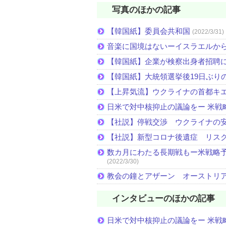
写真のほかの記事
【韓国紙】委員会共和国
(2022/3/31)
音楽に国境はないーイスラエルか
【韓国紙】企業が検察出身者招聘
【韓国紙】大統領選挙後19日ぶりの
【上昇気流】ウクライナの首都キ
日米で対中核抑止の議論をー 米戦
【社説】停戦交渉 ウクライナの
【社説】新型コロナ後遺症 リス
数カ月にわたる長期戦もー米戦略予
(2022/3/30)
教会の鐘とアザーン オーストリ
インタビューのほかの記事
日米で対中核抑止の議論をー 米戦