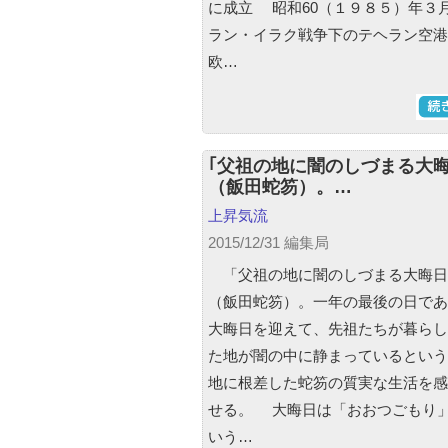
に成立 昭和60（１９８５）年３
ラン・イラク戦争下のテヘラン空港
欧…
｢父祖の地に闇のしづまる大晦
（飯田蛇笏）。…
上昇気流
2015/12/31 編集局
「父祖の地に闇のしづまる大晦日
（飯田蛇笏）。一年の最後の日であ
大晦日を迎えて、先祖たちが暮らし
た地が闇の中に静まっているという
地に根差した蛇笏の質実な生活を感
せる。 大晦日は「おおつごもり
いう…