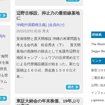
辺野古移設、抑止力の最前線基地
に
沖縄
[中国覇権主義]
,
[会員向け]
2015/12/31 松谷 秀夫
姉妹紙
員向
安保情勢と普天間移設 沖縄の米軍問題を
The Wash
考える会代表 松谷秀夫（下） 普天間
基地の危険性の除去として名護市辺野古
Segye Ilb
ナ海問
地区キャンプ・シュワブの沿岸埋め立て
リンク
年を振
による代替施設建設が始まった。新たな
所見
面積は１６０㌶、滑走路１５００㍍２
新型コロ
最も世
本…
ご愛読者
ラム
お問い合
…
インフォ
j-opinion
東証大納会の年末株価、19年ぶり