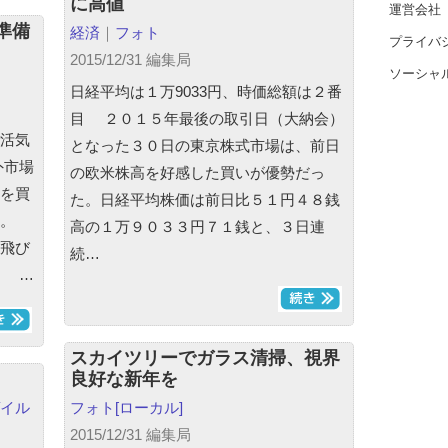
に高値
運営会社
準備
経済
｜
フォト
プライバ
2015/12/31 編集局
ソーシャ
日経平均は１万9033円、時価総額は２番
目 ２０１５年最後の取引日（大納会）
活気
となった３０日の東京株式市場は、前日
外市場
の欧米株高を好感した買いが優勢だっ
を買
た。日経平均株価は前日比５１円４８銭
った。
高の１万９０３３円７１銭と、３日連
飛び
続…
。 …
スカイツリーでガラス清掃、視界
良好な新年を
イル
フォト
[ローカル]
2015/12/31 編集局