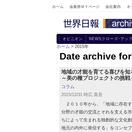
ホーム
会員用ＭＹページ
会社案内
ネ
オピニオン
NEWSクローズ･アッ
ホーム
> 2015年
Date archive fo
地域の才能を育てる喜びを
～美の種プロジェクトの挑戦
コラム
2015/12/31 時広 真吾
２０１０年から、「地域に存在す
分野の才能の交流とそれを支える市
ちによって生まれる独創的な文化創
地元の内外に発信する」をコンセプ