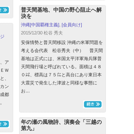
普天間基地、中国の野心阻止へ解
決を
沖縄
[中国覇権主義]
,
[会員向け]
2015/12/30 松谷 秀夫
ジ
安保情勢と普天間移設 沖縄の米軍問題を
考える会代表 松谷秀夫（中） 普天間
基地は正式には、米国太平洋軍海兵隊普
、ア
天間飛行場と呼ばれている。面積は４８
ＥＷ
０㌶、標高は７５㍍と高台にあり東日本
と、
大震災で発生した津波と同様な事態に
カン
お…
成都
いう。
年の瀬の風物詩、演奏会「三越の
第九」