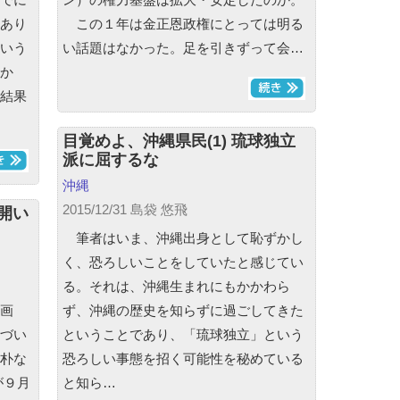
あり
この１年は金正恩政権にとっては明る
いう
い話題はなかった。足を引きずって会…
か
結果
目覚めよ、沖縄県民(1) 琉球独立
派に屈するな
沖縄
2015/12/31 島袋 悠飛
開い
筆者はいま、沖縄出身として恥ずかし
く、恐ろしいことをしていたと感じてい
る。それは、沖縄生まれにもかかわら
画
ず、沖縄の歴史を知らずに過ごしてきた
づい
ということであり、「琉球独立」という
朴な
恐ろしい事態を招く可能性を秘めている
が９月
と知ら…