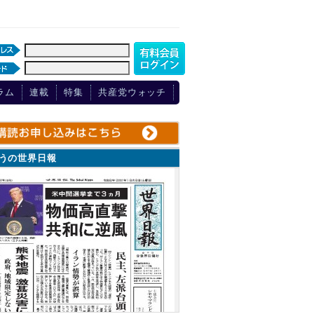
ラム
連載
特集
共産党ウォッチ
ょうの世界日報