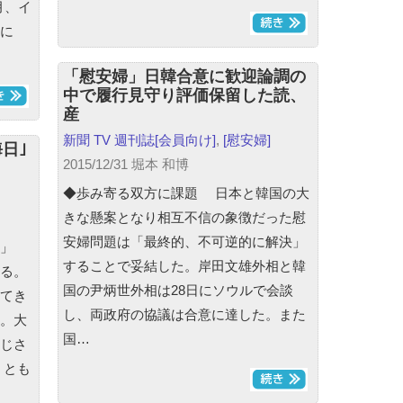
月、イ
に
「慰安婦」日韓合意に歓迎論調の
中で履行見守り評価保留した読、
産
新聞 TV 週刊誌
[会員向け]
,
[慰安婦]
日｣
2015/12/31 堀本 和博
◆歩み寄る双方に課題 日本と韓国の大
きな懸案となり相互不信の象徴だった慰
安婦問題は「最終的、不可逆的に解決」
」
することで妥結した。岸田文雄外相と韓
る。
国の尹炳世外相は28日にソウルで会談
てき
し、両政府の協議は合意に達した。また
。大
国…
じさ
」とも