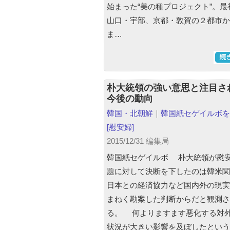
始まった“美の種プロジェクト”。最
山口・宇部、京都・敦賀の２都市か
ま…
朴大統領の強い意思と注目さ
今後の動向
韓国・北朝鮮
｜
韓国紙セゲイルボを
[慰安婦]
2015/12/31 編集局
韓国紙セゲイルボ 朴大統領が慰
題に対して決断を下したのは韓米関
日本との経済協力など国内外の現実
まねく勘案した判断からだと観測さ
る。 何よりますます悪化する対
状況が大きい影響を及ぼしたという