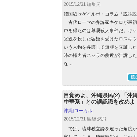
2015/12/31 編集局
韓国紙セゲイルボ・コラム「説往説
古代ローマの弁論家キケロが最初
声を得たのは尊属殺人事件だ。キケ
父親を殺した容疑を受けたロスキウ
いう人物を弁護して無罪を立証した
時の権力者スッラの側近が告訴した
な…
目覚めよ、沖縄県民(2) 「沖
中華系」との誤認識を改めよ
沖縄
[ローカル]
2015/12/31 島袋 悠飛
では、琉球独立論を違った角度か
察していこう。琉球新報は、これま