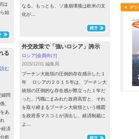
初は
なる。もっとも、ソ連崩壊後は欧米の文
▼ デジ
ら始
化が…
外交政策で「強いロシア」誇示
れる
ロシア
[会員向け]
2015/12/31 編集局
読む
プーチン大統領の圧倒的存在感示した１
年 ロシアの２０１５年は、プーチン大
統領の圧倒的な存在感が際立った１年だ
安婦問
った。汚職にまみれた政府高官と、それ
係、
を取り締まるプーチン大統領という構図
をあ
を政府系マスコミが演出し、経済制裁に
れ
よ…
外経済
分析