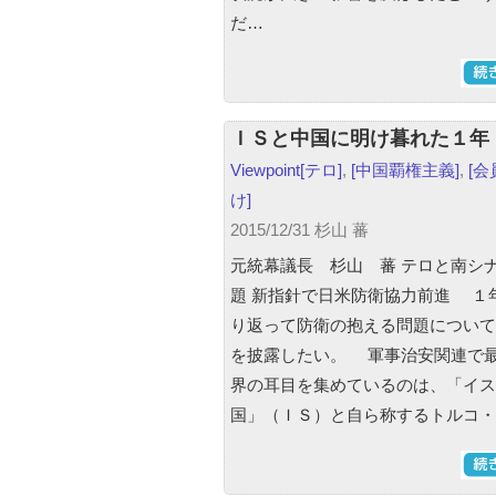
だ…
ＩＳと中国に明け暮れた１年
Viewpoint
[テロ]
,
[中国覇権主義]
,
[会
け]
2015/12/31 杉山 蕃
元統幕議長 杉山 蕃 テロと南シ
題 新指針で日米防衛協力前進 １
り返って防衛の抱える問題について
を披露したい。 軍事治安関連で
界の耳目を集めているのは、「イス
国」（ＩＳ）と自ら称するトルコ・