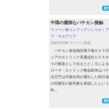
中国の臆病なバチカン接触
ウィーン発コンフィデンシャル
｜
ア
ア・オセアニア
2015/12/30 ウィーン在住
バチカン放送独語電子版が２５日
ジアのカトリック系通信社ＵＣＡＮ
Ｓの報道として伝えたところによる
ローマ・カトリック教会総本山バチ
法王庁は中国当局が選出した四川省
の司教区の新司教を承認したと
昨…