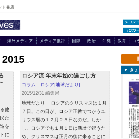
ット書店
プ
海外メディア
メディア批評
国際
政治
沖縄
教育
コ
r 2015
▼ き
知る
ロシア流 年末年始の過ごし方
～
コラム
｜
ロシア
[地球だより]
2015/12/31 編集局
地球だより ロシアのクリスマスは１月
る他
７日。この日が、ロシア正教でつかうユ
民た
リウス暦の１２月２５日なのだ。しか
造を
し、ロシアでも１月１日は新暦で祝うた
トに
め、クリスマスは正月の後に来ることに