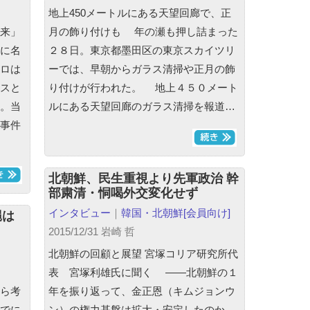
地上450メートルにある天望回廊で、正
来」
月の飾り付けも 年の瀬も押し詰まった
に名
２８日。東京都墨田区の東京スカイツリ
ロは
ーでは、早朝からガラス清掃や正月の飾
スと
り付けが行われた。 地上４５０メート
。当
ルにある天望回廊のガラス清掃を報道…
事件
北朝鮮、民生重視より先軍政治 幹
部粛清・恫喝外交変化せず
インタビュー
｜
韓国・北朝鮮
[会員向け]
縄は
2015/12/31 岩崎 哲
北朝鮮の回顧と展望 宮塚コリア研究所代
表 宮塚利雄氏に聞く ――北朝鮮の１
ら考
年を振り返って、金正恩（キムジョンウ
でに
ン）の権力基盤は拡大・安定したのか。