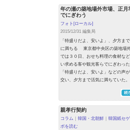
年の瀬の築地場外市場、正月
でにぎわう
フォト
[ローカル]
2015/12/31 編集局
「特盛りだよ、安いよ」、夕方まで
に満ちる 東京都中央区の築地場
では３０日、おせち料理の食材など
い求める客や観光客らでにぎわ
「特盛りだよ、安いよ」などの声が
交い、夕方まで活気に満ちていた
親孝行契約
コラム
｜
韓国・北朝鮮
｜
韓国紙セゲ
ボを読む