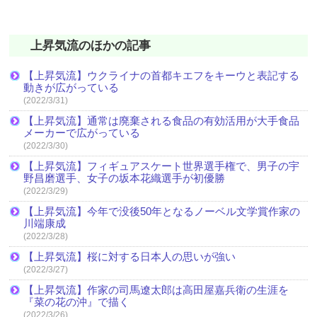
上昇気流のほかの記事
【上昇気流】ウクライナの首都キエフをキーウと表記する
動きが広がっている
(2022/3/31)
【上昇気流】通常は廃棄される食品の有効活用が大手食品
メーカーで広がっている
(2022/3/30)
【上昇気流】フィギュアスケート世界選手権で、男子の宇
野昌磨選手、女子の坂本花織選手が初優勝
(2022/3/29)
【上昇気流】今年で没後50年となるノーベル文学賞作家の
川端康成
(2022/3/28)
【上昇気流】桜に対する日本人の思いが強い
(2022/3/27)
【上昇気流】作家の司馬遼太郎は高田屋嘉兵衛の生涯を
『菜の花の沖』で描く
(2022/3/26)