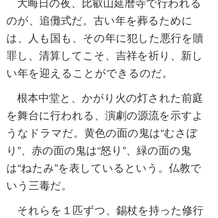
大晦日の夜、比叡山延暦寺で行われる
のが、追儺式だ。古い年を葬るために
は、人も国も、その年に犯した悪行を贖
罪し、清算してこそ、吉祥を祈り、新し
い年を迎えることができるのだ。
根本中堂と、かがり火の灯された前庭
を舞台に行われる、演劇の源流を示すよ
うなドラマだ。黄色の面の鬼は“むさぼ
り”、赤の面の鬼は“怒り”、緑の面の鬼
は“ねたみ”を表しているという。仏教で
いう三毒だ。
それらを１匹ずつ、錫杖を持った修行