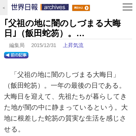
togg
＜
navi
｢父祖の地に闇のしづまる大晦
日｣（飯田蛇笏）。…
編集局 2015/12/31
上昇気流
「父祖の地に闇のしづまる大晦日」
（飯田蛇笏）。一年の最後の日である。
大晦日を迎えて、先祖たちが暮らしてき
た地が闇の中に静まっているという。大
地に根差した蛇笏の質実な生活を感じさ
せる。