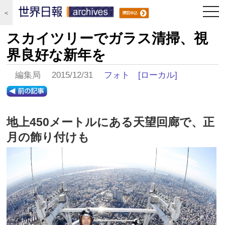
togg
＜
navi
スカイツリーでガラス清掃、視
界良好な新年を
編集局 2015/12/31
フォト
[ローカル]
地上450メートルにある天望回廊で、正
月の飾り付けも