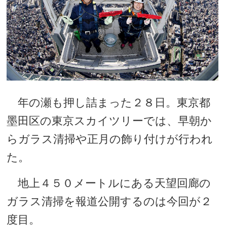
年の瀬も押し詰まった２８日。東京都
墨田区の東京スカイツリーでは、早朝か
らガラス清掃や正月の飾り付けが行われ
た。
地上４５０メートルにある天望回廊の
ガラス清掃を報道公開するのは今回が２
度目。