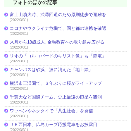
フォトのほかの記事
富士山噴火時、渋滞回避のため原則徒歩で避難を
(2022/3/31)
コロナやウクライナ危機で、国と都の連携を確認
(2022/3/31)
来月から18歳成人､金融教育への取り組み広がる
(2022/3/31)
リオの「コルコバードのキリスト像」も「節電」
(2022/3/31)
キャンバスは砂浜、波に消えた「地上絵」
(2022/3/31)
横浜市三渓園で、３年ぶりに桜がライトアップ
(2022/3/31)
千葉大など国際チーム、史上最遠の恒星を観測
(2022/3/31)
ワッペンやネクタイで「共生社会」を発信
(2022/3/31)
ＪＲ西日本、広島カープ応援電車をお披露目
(2022/3/31)