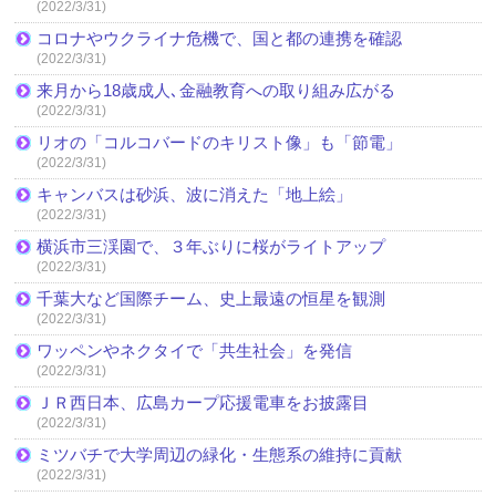
(2022/3/31)
コロナやウクライナ危機で、国と都の連携を確認
(2022/3/31)
来月から18歳成人､金融教育への取り組み広がる
(2022/3/31)
リオの「コルコバードのキリスト像」も「節電」
(2022/3/31)
キャンバスは砂浜、波に消えた「地上絵」
(2022/3/31)
横浜市三渓園で、３年ぶりに桜がライトアップ
(2022/3/31)
千葉大など国際チーム、史上最遠の恒星を観測
(2022/3/31)
ワッペンやネクタイで「共生社会」を発信
(2022/3/31)
ＪＲ西日本、広島カープ応援電車をお披露目
(2022/3/31)
ミツバチで大学周辺の緑化・生態系の維持に貢献
(2022/3/31)