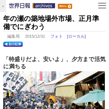
togg
＜
navi
年の瀬の築地場外市場、正月準
備でにぎわう
編集局 2015/12/31
フォト
[ローカル]
「特盛りだよ、安いよ」、夕方まで活気
に満ちる