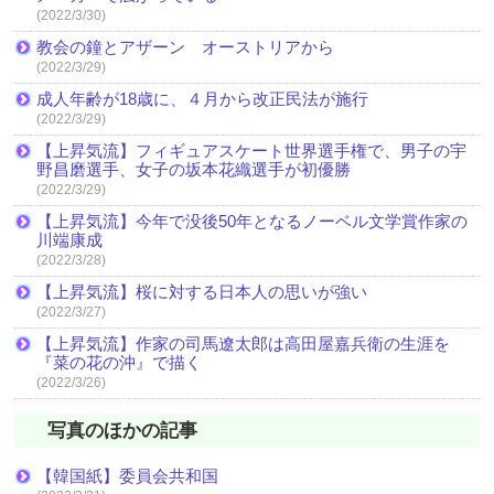
(2022/3/30)
教会の鐘とアザーン オーストリアから
(2022/3/29)
成人年齢が18歳に、４月から改正民法が施行
(2022/3/29)
【上昇気流】フィギュアスケート世界選手権で、男子の宇
野昌磨選手、女子の坂本花織選手が初優勝
(2022/3/29)
【上昇気流】今年で没後50年となるノーベル文学賞作家の
川端康成
(2022/3/28)
【上昇気流】桜に対する日本人の思いが強い
(2022/3/27)
【上昇気流】作家の司馬遼太郎は高田屋嘉兵衛の生涯を
『菜の花の沖』で描く
(2022/3/26)
写真のほかの記事
【韓国紙】委員会共和国