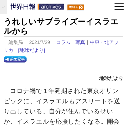
togg
＜
navi
うれしいサプライズーイスラエ
ルから
編集局 2021/7/29
コラム
｜
写真
｜
中東・北アフ
リカ
[地球だより]
地球だより
コロナ禍で１年延期された東京オリン
ピックに、イスラエルもアスリートを送
り出している。自分が住んでいるせい
か、イスラエルを応援したくなる。開会