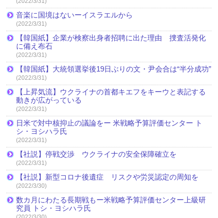
(2022/3/31)
音楽に国境はないーイスラエルから
(2022/3/31)
【韓国紙】企業が検察出身者招聘に出た理由 捜査活発化
に備え布石
(2022/3/31)
【韓国紙】大統領選挙後19日ぶりの文・尹会合は“半分成功”
(2022/3/31)
【上昇気流】ウクライナの首都キエフをキーウと表記する
動きが広がっている
(2022/3/31)
日米で対中核抑止の議論をー 米戦略予算評価センター ト
シ・ヨシハラ氏
(2022/3/31)
【社説】停戦交渉 ウクライナの安全保障確立を
(2022/3/31)
【社説】新型コロナ後遺症 リスクや労災認定の周知を
(2022/3/30)
数カ月にわたる長期戦もー米戦略予算評価センター上級研
究員 トシ・ヨシハラ氏
(2022/3/30)