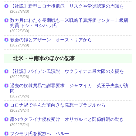
【社説】新型コロナ後遺症 リスクや労災認定の周知を
(2022/3/30)
数カ月にわたる長期戦もー米戦略予算評価センター上級研
究員 トシ・ヨシハラ氏
(2022/3/30)
教会の鐘とアザーン オーストリアから
(2022/3/29)
北米・中南米のほかの記事
【社説】バイデン氏演説 ウクライナに最大限の支援を
(2022/3/28)
過去の奴隷貿易で謝罪要求 ジャマイカ 英王子夫妻が訪
問
(2022/3/24)
コロナ禍で学んだ前向きな発想ーブラジルから
(2022/3/24)
露のウクライナ侵攻受け オリガルヒと関係解消の動き
(2022/3/24)
フジモリ氏を釈放へ ペルー