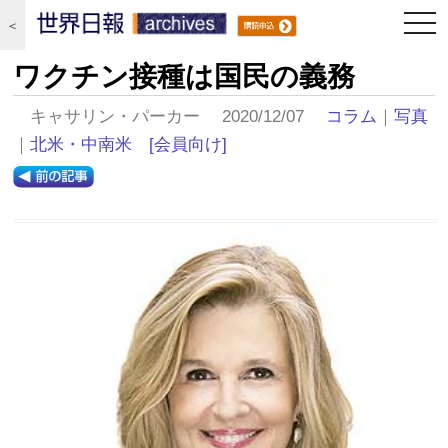
togg
＜
navi
ワクチン接種は国民の義務
キャサリン・パーカー 2020/12/07
コラム
｜
写真
｜
北米・中南米
[会員向け]