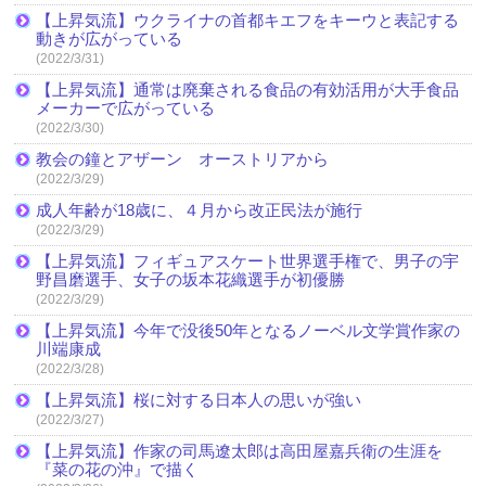
【上昇気流】ウクライナの首都キエフをキーウと表記する
動きが広がっている
(2022/3/31)
【上昇気流】通常は廃棄される食品の有効活用が大手食品
メーカーで広がっている
(2022/3/30)
教会の鐘とアザーン オーストリアから
(2022/3/29)
成人年齢が18歳に、４月から改正民法が施行
(2022/3/29)
【上昇気流】フィギュアスケート世界選手権で、男子の宇
野昌磨選手、女子の坂本花織選手が初優勝
(2022/3/29)
【上昇気流】今年で没後50年となるノーベル文学賞作家の
川端康成
(2022/3/28)
【上昇気流】桜に対する日本人の思いが強い
(2022/3/27)
【上昇気流】作家の司馬遼太郎は高田屋嘉兵衛の生涯を
『菜の花の沖』で描く