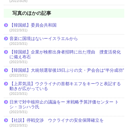
(2022/3/26)
写真のほかの記事
【韓国紙】委員会共和国
(2022/3/31)
音楽に国境はないーイスラエルから
(2022/3/31)
【韓国紙】企業が検察出身者招聘に出た理由 捜査活発化
に備え布石
(2022/3/31)
【韓国紙】大統領選挙後19日ぶりの文・尹会合は“半分成功”
(2022/3/31)
【上昇気流】ウクライナの首都キエフをキーウと表記する
動きが広がっている
(2022/3/31)
日米で対中核抑止の議論をー 米戦略予算評価センター ト
シ・ヨシハラ氏
(2022/3/31)
【社説】停戦交渉 ウクライナの安全保障確立を
(2022/3/31)